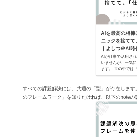
AIを最高の相
ニックを捨てて
｜よしつ＠AI
AIが仕事で活用さ
いませんが、一気に
ます。 世の中では
選」といった記事や
が紹介されています
でツールでしかな...
すべての課題解決には、共通の「型」が存在します
のフレームワーク」を知りたければ、以下のnote