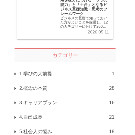
AIを味方につける「３つの
能力」と「土台」となるビ
ジネス基礎知識・思考のフ
レームワーク
ビジネスの基礎で知っておい
た方がよいことを厳選し、12
のカテゴリーに分けて200記
事以上を掲載しています。各
2026.05.11
記事共分かりやすく解説して
います。
カテゴリー
1.学びの大前提
1
2.概念の本質
28
3.キャリアプラン
16
4.自己成長
21
5.社会人の悩み
18