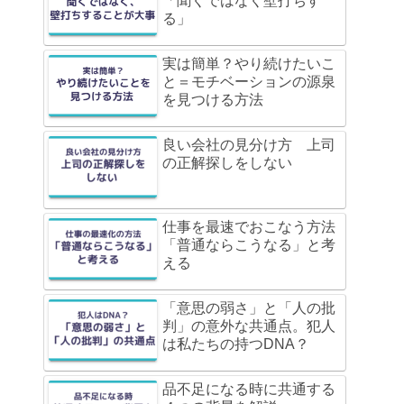
「聞くではなく壁打ちす
る」
実は簡単？やり続けたいこ
と＝モチベーションの源泉
を見つける方法
良い会社の見分け方 上司
の正解探しをしない
仕事を最速でおこなう方法
「普通ならこうなる」と考
える
「意思の弱さ」と「人の批
判」の意外な共通点。犯人
は私たちの持つDNA？
品不足になる時に共通する