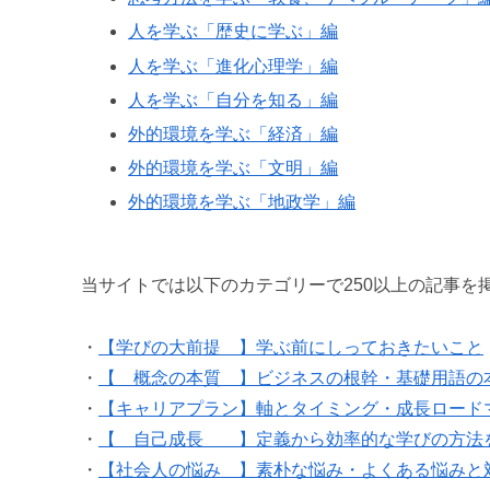
人を学ぶ「歴史に学ぶ」編
人を学ぶ「進化心理学」編
人を学ぶ「自分を知る」編
外的環境を学ぶ「経済」編
外的環境を学ぶ「文明」編
外的環境を学ぶ「地政学」編
当サイトでは以下のカテゴリーで250以上の記事を
・
【学びの大前提 】学ぶ前にしっておきたいこと
・
【 概念の本質 】ビジネスの根幹・基礎用語の
・
【キャリアプラン】軸とタイミング・成長ロード
・
【 自己成長 】定義から効率的な学びの方法
・
【社会人の悩み 】素朴な悩み・よくある悩みと