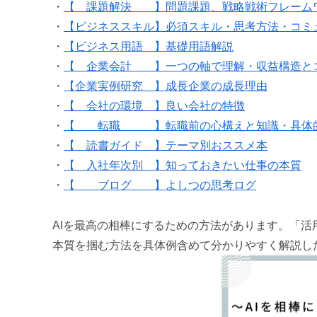
・
【 課題解決 】問題課題、戦略戦術フレーム
・
【ビジネススキル】必須スキル・思考方法・コミ
・
【ビジネス用語 】基礎用語解説
・
【 企業会計 】一つの軸で理解・収益構造と
・
【企業実例研究 】成長企業の成長理由
・
【 会社の環境 】良い会社の特徴
・
【 転職 】転職前の心構えと知識・具体
・
【 読書ガイド 】テーマ別おススメ本
・
【 入社年次別 】知っておきたい仕事の本質
・
【 ブログ 】よしつの思考ログ
AIを最高の相棒にするための方法があります。「
本質を掴む方法を具体例含めて分かりやすく解説した