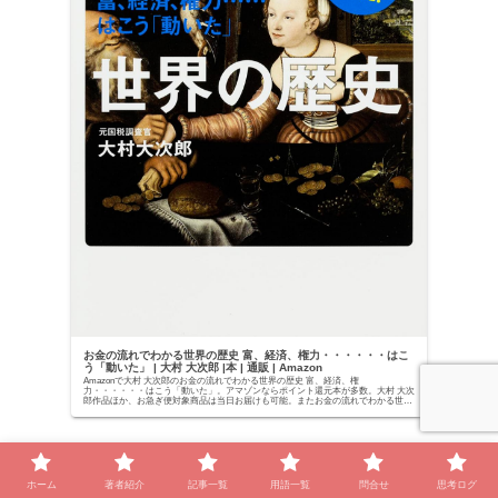
お金の流れでわかる世界の歴史 富、経済、権力・・・・・・はこ
う「動いた」 | 大村 大次郎 |本 | 通販 | Amazon
Amazonで大村 大次郎のお金の流れでわかる世界の歴史 富、経済、権
力・・・・・・はこう「動いた」。アマゾンならポイント還元本が多数。大村 大次
郎作品ほか、お急ぎ便対象商品は当日お届けも可能。またお金の流れでわかる世界
の歴史 富、経済、権...
「増補版 「戦争と平和」の世界史 日本人が学ぶべきリア
リズム」
ホーム
著者紹介
記事一覧
用語一覧
問合せ
思考ログ