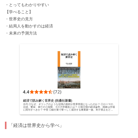
・とってもわかりやすい
【学べること】
・世界史の見方
・結局人を動かすのは経済
・未来の予測方法
経済で読み解く世界史 (扶桑社新書)
古代 ◎なぜ、ギリシアのような辺境の貧村が世界帝国となったのか？ ◎ローマの
台頭、繁栄、衰亡の三段階、その力学構造とは？ ◎漢王朝の経済論争、国家は市場
に関与すべきか？ 中世 ◎銀行業で華々しく成功する事業家一族、利子禁止をどの
ように回避し...
「経済は世界史から学べ」