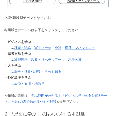
上記4領域13テーマとなります。
各領域とテーマへは以下をクリックしてください。
・ビジネスを学ぶ
→
課題・戦略
、
Webマーケ
、
会計
、
経営・マネジメント
・思考方法を学ぶ
→
論理思考
、
教養・リベラルアーツ
、
思考の癖
・人を学ぶ
→
歴史
・
進化心理学
・
自分を知る
・外的環境を学ぶ
→
経済
・
文明
・
地政学
４領域の詳細は、
学ぶ範囲がわかる！「ビジネス学びの4領域13テー
マ」を1枚の図でわかりやすく解説
を参照下さい。
「歴史に学ぶ」でおススメする本21選