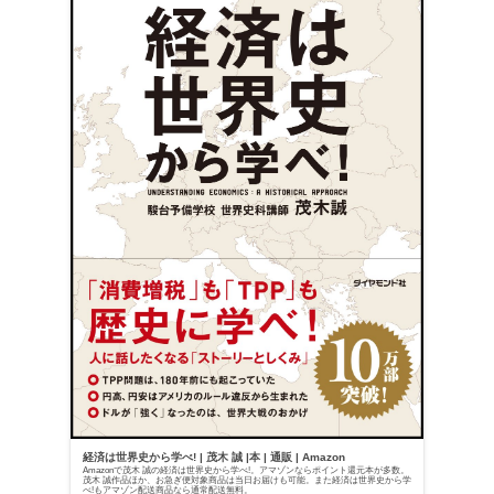
経済は世界史から学べ! | 茂木 誠 |本 | 通販 | Amazon
Amazonで茂木 誠の経済は世界史から学べ!。アマゾンならポイント還元本が多数。
茂木 誠作品ほか、お急ぎ便対象商品は当日お届けも可能。また経済は世界史から学
べ!もアマゾン配送商品なら通常配送無料。