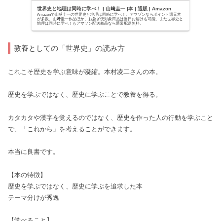
世界史と地理は同時に学べ！ | 山﨑圭一 |本 | 通販 | Amazon
Amazonで山﨑圭一の世界史と地理は同時に学べ！。アマゾンならポイント還元本
が多数。山﨑圭一作品ほか、お急ぎ便対象商品は当日お届けも可能。また世界史と
地理は同時に学べ！もアマゾン配送商品なら通常配送無料。
教養としての「世界史」の読み方
これこそ歴史を学ぶ意味が凝縮。本村凌二さんの本。
歴史を学ぶではなく、歴史に学ぶことで教養を得る。
カタカタや漢字を覚えるのではなく、歴史を作った人の行動を学ぶこと
で、「これから」を考えることができます。
本当に良書です。
【本の特徴】
歴史を学ぶではなく、歴史に学ぶを追求した本
テーマ分けが秀逸
【学べること】