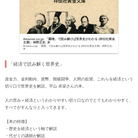
Amazon.co.jp: 「覇権」で読み解けば世界史がわかる (祥伝社黄金
文庫) : 神野正史: 本
Amazon.co.jp: 「覇権」で読み解けば世界史がわかる (祥伝社黄金文庫) : 神野正史:
本
「経済で読み解く世界史」
資金力、金利動向、貨幣、階級闘争、人間の欲望。これらを経済という
切り口で世界史を解説。宇山 卓栄さんの本。
人の営み＝経済というわかりやすい切り口なのでとてもわかりやすく、
すべてがすんなりと入ってきます。
【本の特徴】
・歴史を経済という軸で解説
・代ゼミの講師が解説