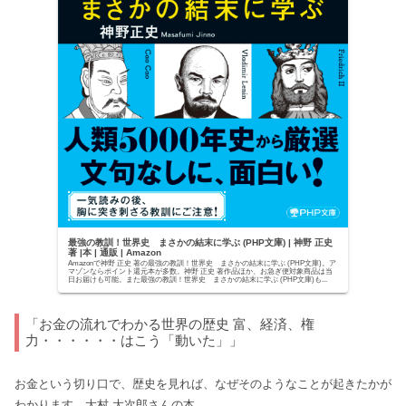
最強の教訓！世界史 まさかの結末に学ぶ (PHP文庫) | 神野 正史
著 |本 | 通販 | Amazon
Amazonで神野 正史 著の最強の教訓！世界史 まさかの結末に学ぶ (PHP文庫)。ア
マゾンならポイント還元本が多数。神野 正史 著作品ほか、お急ぎ便対象商品は当
日お届けも可能。また最強の教訓！世界史 まさかの結末に学ぶ (PHP文庫)も...
「お金の流れでわかる世界の歴史 富、経済、権
力・・・・・・はこう「動いた」」
お金という切り口で、歴史を見れば、なぜそのようなことが起きたかが
わかります。大村 大次郎さんの本。