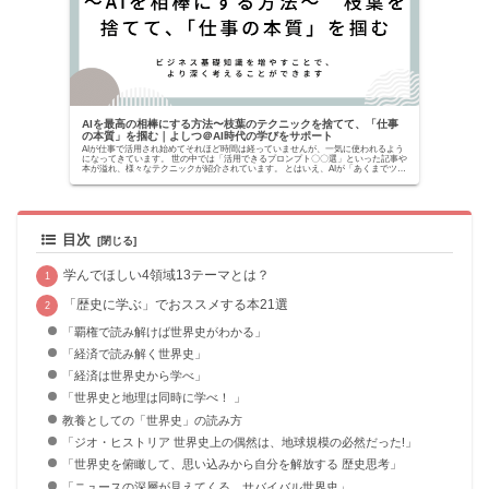
AIを最高の相棒にする方法〜枝葉のテクニックを捨てて、「仕事
の本質」を掴む｜よしつ＠AI時代の学びをサポート
AIが仕事で活用され始めてそれほど時間は経っていませんが、一気に使われるよう
になってきています。 世の中では「活用できるプロンプト〇〇選」といった記事や
本が溢れ、様々なテクニックが紹介されています。 とはいえ、AIが「あくまでツー
ルでしかな...
目次
学んでほしい4領域13テーマとは？
「歴史に学ぶ」でおススメする本21選
「覇権で読み解けば世界史がわかる」
「経済で読み解く世界史」
「経済は世界史から学べ」
「世界史と地理は同時に学べ！ 」
教養としての「世界史」の読み方
「ジオ・ヒストリア 世界史上の偶然は、地球規模の必然だった!」
「世界史を俯瞰して、思い込みから自分を解放する 歴史思考」
「ニュースの深層が見えてくる サバイバル世界史」