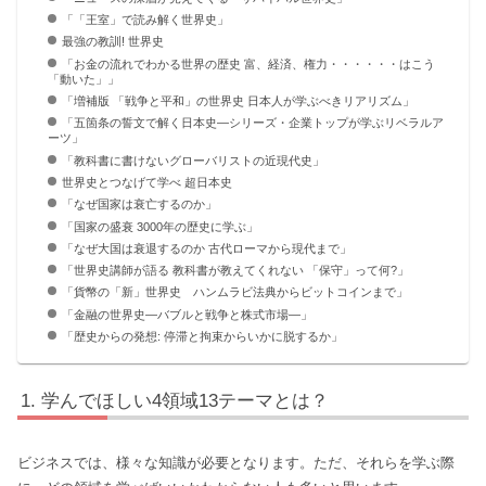
「「王室」で読み解く世界史」
最強の教訓! 世界史
「お金の流れでわかる世界の歴史 富、経済、権力・・・・・・はこう
「動いた」」
「増補版 「戦争と平和」の世界史 日本人が学ぶべきリアリズム」
「五箇条の誓文で解く日本史―シリーズ・企業トップが学ぶリベラルア
ーツ」
「教科書に書けないグローバリストの近現代史」
世界史とつなげて学べ 超日本史
「なぜ国家は衰亡するのか」
「国家の盛衰 3000年の歴史に学ぶ」
「なぜ大国は衰退するのか 古代ローマから現代まで」
「世界史講師が語る 教科書が教えてくれない 「保守」って何?」
「貨幣の「新」世界史 ハンムラビ法典からビットコインまで」
「金融の世界史―バブルと戦争と株式市場―」
「歴史からの発想: 停滞と拘束からいかに脱するか」
学んでほしい4領域13テーマとは？
ビジネスでは、様々な知識が必要となります。ただ、それらを学ぶ際