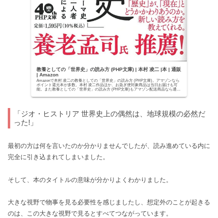
教養としての「世界史」の読み方 (PHP文庫) | 本村 凌二 |本 | 通販
| Amazon
Amazonで本村 凌二の教養としての「世界史」の読み方 (PHP文庫)。アマゾンなら
ポイント還元本が多数。本村 凌二作品ほか、お急ぎ便対象商品は当日お届けも可
能。また教養としての「世界史」の読み方 (PHP文庫)もアマゾン配送商品なら通
常...
「ジオ・ヒストリア 世界史上の偶然は、地球規模の必然だ
った!」
最初の方は何を言いたのか分かりませんでしたが、読み進めている内に
完全に引き込まれてしまいました。
そして、本のタイトルの意味が分かりよくわかりました。
大きな視野で物事を見る必要性を感じましたし、想定外のことが起きる
のは、この大きな視野で見るとすべてつながっています。