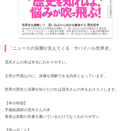
世界史を俯瞰して、思い込みから自分を解放する 歴史思考
Amazonで深井 龍之介の世界史を俯瞰して、思い込みから自分を解放する 歴史思
考。アマゾンならポイント還元本が多数。深井 龍之介作品ほか、お急ぎ便対象商品
は当日お届けも可能。また世界史を俯瞰して、思い込みから自分を解放する 歴史思
考もアマ...
「ニュースの深層が見えてくる サバイバル世界史」
茂木さんの本は本当にわかりやすい。
文章が平易なのに、深層を理解できる内容となっています。
世界の歴史と深層を知りたければ茂木さんの本をおススメします。
【本の特徴】
予備校講師の茂木さんの本
著者は多数の良書を書いているだけでなくわかりやすい
【学べること】