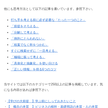
他にも思考方法として以下の記事を書いています。参照下さい。
打ち手を考える前に必ず必要な「たった一つのこと」
「前提をそろえる」
「分解して考える」
「例外にとらわれない」
「枝葉でなく幹をつかむ」
すぐに検索せずに「一旦考える」
「極端に振って考える」
「具体化と抽象化」を使い分ける
「正しい情報」を得る6つのコツ
当サイトでは以下のカテゴリーで250以上の記事を掲載しています。気
になる内容があれば参照下さい。
・
【学びの大前提 】学ぶ前にしっておきたいこと
・
【 概念の本質 】ビジネスの根幹・基礎用語の本質・人の本質