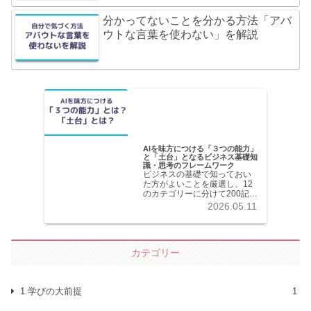
分かってないことを分かる方法「アバ
ウトな言葉を使わない」を解説
AIを味方につける「３つの能力」
と「土台」となるビジネス基礎知
識・思考のフレームワーク
ビジネスの基礎で知っておい
た方がよいことを厳選し、12
のカテゴリーに分けて200記事
以上を掲載しています。各記
2026.05.11
事共分かりやすく解説してい
ます。
カテゴリー
1.学びの大前提
1