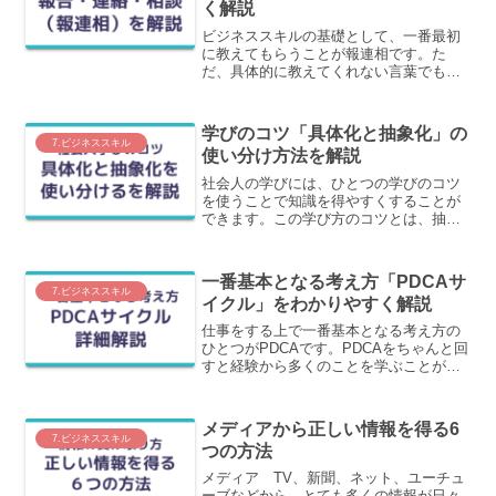
く解説
ビジネススキルの基礎として、一番最初
に教えてもらうことが報連相です。た
だ、具体的に教えてくれない言葉でもあ
ります。このような問題を持つ報連相を
組織の本質である「分業と権限委譲」と
いう切り口で、なぜ報連相が必要なのか
学びのコツ「具体化と抽象化」の
を解説します。
7.ビジネススキル
使い分け方法を解説
社会人の学びには、ひとつの学びのコツ
を使うことで知識を得やすくすることが
できます。この学び方のコツとは、抽象
化と具体化を使い分けることです。この
時期では、抽象化と具体化の使い分けを
わかりやすく解説します。
一番基本となる考え方「PDCAサ
7.ビジネススキル
イクル」をわかりやすく解説
仕事をする上で一番基本となる考え方の
ひとつがPDCAです。PDCAをちゃんと回
すと経験から多くのことを学ぶことがで
きます。このPDCAを回すうえで障害と
なることを含めて解説します。
メディアから正しい情報を得る6
7.ビジネススキル
つの方法
メディア TV、新聞、ネット、ユーチュ
ーブなどから、とても多くの情報が日々