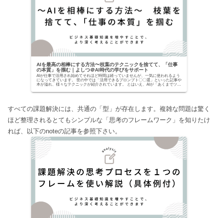
AIを最高の相棒にする方法〜枝葉のテクニックを捨てて、「仕事
の本質」を掴む｜よしつ＠AI時代の学びをサポート
AIが仕事で活用され始めてそれほど時間は経っていませんが、一気に使われるよう
になってきています。 世の中では「活用できるプロンプト〇〇選」といった記事や
本が溢れ、様々なテクニックが紹介されています。 とはいえ、AIが「あくまでツー
ルでしかな...
すべての課題解決には、共通の「型」が存在します。複雑な問題は驚く
ほど整理されるとてもシンプルな「思考のフレームワーク」を知りたけ
れば、以下のnoteの記事を参照下さい。