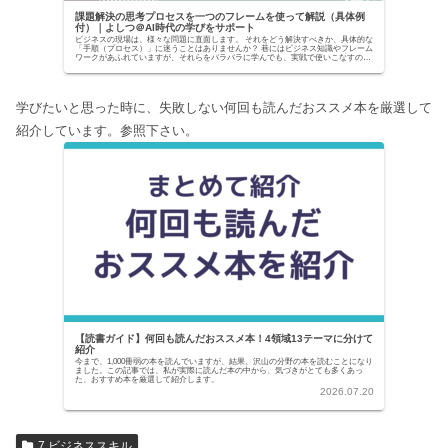
課題解決の思考プロセスを一つのフレームを使って解説（具体例
付）｜よしつ＠AI時代の学びをサポート
ビジネスの現場は、様々な問題に直面します。 それをどう解決すべきか、具体的な
「手順（プロセス）」に迷うことはありませんか？ 巷にはビジネス知識やフレーム
ワークがあふれていますが、それらをバラバラに学んでも、実戦で使いこなすのは
至難の業です。...
学びたいと思った時に、失敗しない何回も読んだおススメ本を厳選して
紹介しています。参照下さい。
【読書ガイド】何回も読んだおススメ本！4領域13テーマに分けて
紹介
今まで、1,000冊弱の本を読んでいますが、結果、沢山の分野の本を読むことになり
ました。この記事では、私が実際に読んだ本の中から、気づきがとても多くあっ
た、おすすめ本を厳選して紹介します。
2026.07.20
7.ビジネススキル