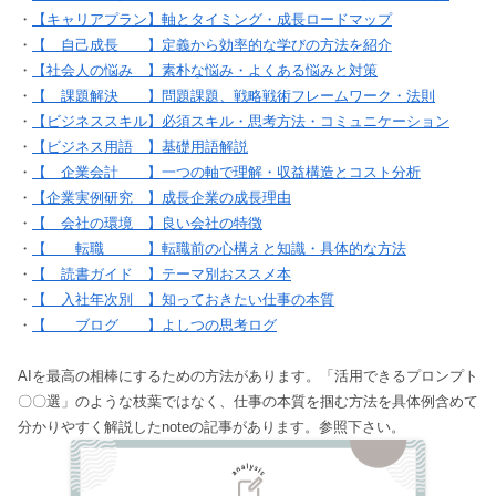
・
【キャリアプラン】軸とタイミング・成長ロードマップ
・
【 自己成長 】定義から効率的な学びの方法を紹介
・
【社会人の悩み 】素朴な悩み・よくある悩みと対策
・
【 課題解決 】問題課題、戦略戦術フレームワーク・法則
・
【ビジネススキル】必須スキル・思考方法・コミュニケーション
・
【ビジネス用語 】基礎用語解説
・
【 企業会計 】一つの軸で理解・収益構造とコスト分析
・
【企業実例研究 】成長企業の成長理由
・
【 会社の環境 】良い会社の特徴
・
【 転職 】転職前の心構えと知識・具体的な方法
・
【 読書ガイド 】テーマ別おススメ本
・
【 入社年次別 】知っておきたい仕事の本質
・
【 ブログ 】よしつの思考ログ
AIを最高の相棒にするための方法があります。「活用できるプロンプト
〇〇選」のような枝葉ではなく、仕事の本質を掴む方法を具体例含めて
分かりやすく解説したnoteの記事があります。参照下さい。