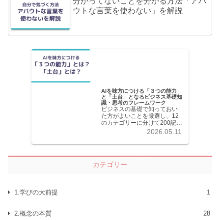
分かってないことを分かる方法「アバ
ウトな言葉を使わない」を解説
AIを味方につける「３つの能力」
と「土台」となるビジネス基礎知
識・思考のフレームワーク
ビジネスの基礎で知っておい
た方がよいことを厳選し、12
のカテゴリーに分けて200記事
以上を掲載しています。各記
2026.05.11
事共分かりやすく解説してい
ます。
カテゴリー
1.学びの大前提
1
2.概念の本質
28