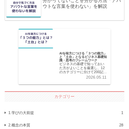
分かってないことを分かる方法「アバ
ウトな言葉を使わない」を解説
AIを味方につける「３つの能力」
と「土台」となるビジネス基礎知
識・思考のフレームワーク
ビジネスの基礎で知っておい
た方がよいことを厳選し、12
のカテゴリーに分けて200記事
以上を掲載しています。各記
2026.05.11
事共分かりやすく解説してい
ます。
カテゴリー
1.学びの大前提
1
2.概念の本質
28