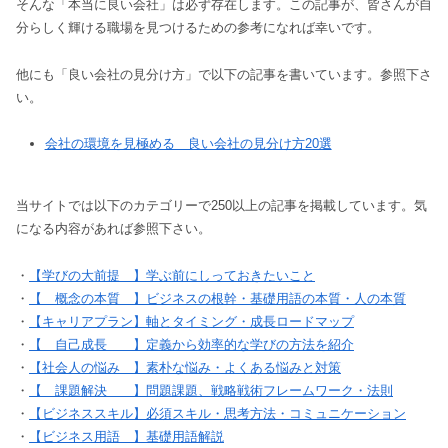
そんな「本当に良い会社」は必ず存在します。この記事が、皆さんが自
分らしく輝ける職場を見つけるための参考になれば幸いです。
他にも「良い会社の見分け方」で以下の記事を書いています。参照下さ
い。
会社の環境を見極める 良い会社の見分け方20選
当サイトでは以下のカテゴリーで250以上の記事を掲載しています。気
になる内容があれば参照下さい。
・
【学びの大前提 】学ぶ前にしっておきたいこと
・
【 概念の本質 】ビジネスの根幹・基礎用語の本質・人の本質
・
【キャリアプラン】軸とタイミング・成長ロードマップ
・
【 自己成長 】定義から効率的な学びの方法を紹介
・
【社会人の悩み 】素朴な悩み・よくある悩みと対策
・
【 課題解決 】問題課題、戦略戦術フレームワーク・法則
・
【ビジネススキル】必須スキル・思考方法・コミュニケーション
・
【ビジネス用語 】基礎用語解説