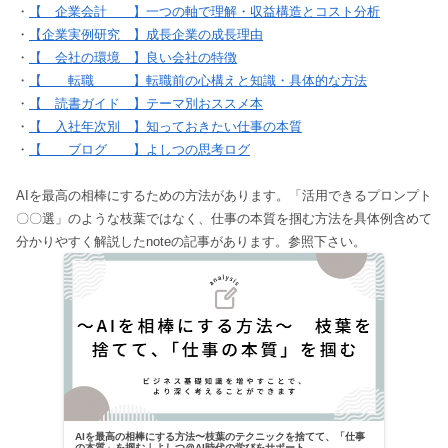
・
【 企業会計 】一つの軸で理解・収益構造とコスト分析
・
【企業実例研究 】成長企業の成長理由
・
【 会社の環境 】良い会社の特徴
・
【 転職 】転職前の心構えと知識・具体的な方法
・
【 読書ガイド 】テーマ別おススメ本
・
【 入社年次別 】知っておきたい仕事の本質
・
【 ブログ 】よしつの思考ログ
AIを最高の相棒にするための方法があります。「活用できるプロンプト
〇〇選」のような枝葉ではなく、仕事の本質を掴む方法を具体例含めて
分かりやすく解説したnoteの記事があります。参照下さい。
AIを最高の相棒にする方法〜枝葉のテクニックを捨てて、「仕事
の本質」を掴む｜よしつ＠AI時代の学びをサポート