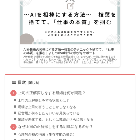
AIを最高の相棒にする方法〜枝葉のテクニックを捨てて、「仕事
の本質」を掴む｜よしつ＠AI時代の学びをサポート
AIが仕事で活用され始めてそれほど時間は経っていませんが、一気に使われるよう
になってきています。 世の中では「活用できるプロンプト〇〇選」といった記事や
本が溢れ、様々なテクニックが紹介されています。 とはいえ、AIが「あくまでツー
ルでしかな...
目次
上司の正解探しをする組織は何が問題？
上司の正解探しをする状態とは？
現場は上司の言うことしかしなくなる
経営層が何をしたらいいか見失っている
業績が悪化する、もしくは業績がさらに悪くなる
なぜ上司の正解探しをする組織になるのか？
心理的余裕の消滅（生存本能の暴走）