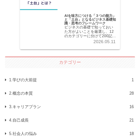
AIを味方につける「３つの能力」
と「土台」となるビジネス基礎知
識・思考のフレームワーク
ビジネスの基礎で知っておい
た方がよいことを厳選し、12
のカテゴリーに分けて200記事
以上を掲載しています。各記
2026.05.11
事共分かりやすく解説してい
ます。
カテゴリー
1.学びの大前提
1
2.概念の本質
28
3.キャリアプラン
16
4.自己成長
21
5.社会人の悩み
18