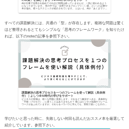
AIが仕事で活用され始めてそれほど時間は経っていませんが、一気に使われるよう
になってきています。 世の中では「活用できるプロンプト〇〇選」といった記事や
本が溢れ、様々なテクニックが紹介されています。 とはいえ、AIが「あくまでツー
ルでしかな...
すべての課題解決には、共通の「型」が存在します。複雑な問題は驚く
ほど整理されるとてもシンプルな「思考のフレームワーク」を知りたけ
れば、以下のnoteの記事を参照下さい。
課題解決の思考プロセスを一つのフレームを使って解説（具体例
付）｜よしつ＠AI時代の学びをサポート
ビジネスの現場は、様々な問題に直面します。 それをどう解決すべきか、具体的な
「手順（プロセス）」に迷うことはありませんか？ 巷にはビジネス知識やフレーム
ワークがあふれていますが、それらをバラバラに学んでも、実戦で使いこなすのは
至難の業です。...
学びたいと思った時に、失敗しない何回も読んだおススメ本を厳選して
紹介しています。参照下さい。