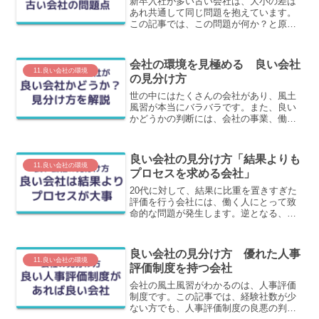
新卒入社が多い古い会社は、大小の差は
あれ共通して同じ問題を抱えています。
この記事では、この問題が何か？と原因
をわかりやすく解説します。多くの会社
でこの症状を発症しています。
会社の環境を見極める 良い会社
11.良い会社の環境
の見分け方
世の中にはたくさんの会社があり、風土
風習が本当にバラバラです。また、良い
かどうかの判断には、会社の事業、働く
従業員、制度設計など複合的な判断が必
要になります。この記事では、良い会社
の見分け方をさまざまな観点から紹介し
良い会社の見分け方「結果よりも
ます。
11.良い会社の環境
プロセスを求める会社」
20代に対して、結果に比重を置きすぎた
評価を行う会社には、働く人にとって致
命的な問題が発生します。逆となる、ち
ゃんとプロセスとなる行動を評価する会
社は、良い会社なのです。この記事では
この理由をわかりやすく解説します。
良い会社の見分け方 優れた人事
11.良い会社の環境
評価制度を持つ会社
会社の風土風習がわかるのは、人事評価
制度です。この記事では、経験社数が少
ない方でも、人事評価制度の良悪の判断