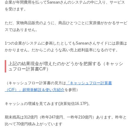
企業が年間費用を払ってSansanさんのシステムの中に入り、サービス
を受けます。
ただ、実物商品販売のように、商品ひとつごとに実原価がかかるサービ
スではありません。
1つの企業がシステムに参画したとしてもSansanさんサイドには原価は
かかりません。だからこのような高い売上総利益率になるのです。
上記の結果現金が増えたのかどうかを把握する（キャッシ
ュフロー計算書C/F）
（キャッシュフロー計算書の見方は
「キャッシュフロー計算書
（C/F）」超簡単解説＆使い方紹介
を参照）
キャッシュの増減を見てみます(決算短信16.17P)。
期末残高は312億円（昨年247億円、一昨年210億円）あります。昨年と
比べて70億円積み上がっています