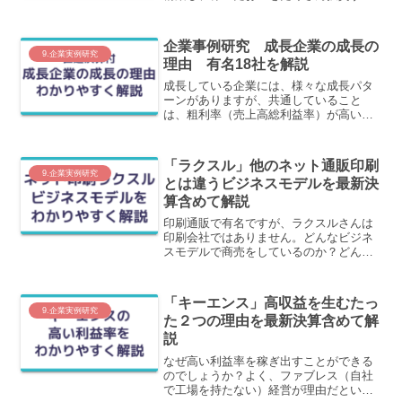
ことでさらに売上が上がるというサイク
ルを回しているからです。この記事で
は、ZOZOさんがどのような工夫をし
企業事例研究 成長企業の成長の
て、成長しているのかを最新決算含めて
9.企業実例研究
理由 有名18社を解説
わかりやすく解説します。
成長している企業には、様々な成長パタ
ーンがありますが、共通していること
は、粗利率（売上高総利益率）が高いこ
とです。この記事では、高成長有名企業
を中心に、直近決算の業績と会社の強み
を分かりやすく解説しています。
「ラクスル」他のネット通販印刷
9.企業実例研究
とは違うビジネスモデルを最新決
算含めて解説
印刷通販で有名ですが、ラクスルさんは
印刷会社ではありません。どんなビジネ
スモデルで商売をしているのか？どんな
課題があるのか？を印刷業界で働いた経
験を持つよしつが解説します。
「キーエンス」高収益を生むたっ
9.企業実例研究
た２つの理由を最新決算含めて解
説
なぜ高い利益率を稼ぎ出すことができる
のでしょうか？よく、ファブレス（自社
で工場を持たない）経営が理由だといわ