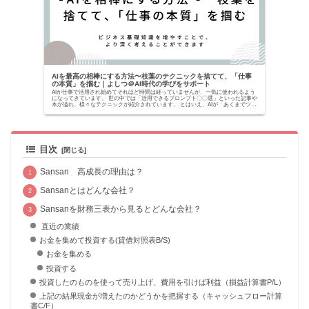
AIを最高の相棒にする方法〜枝葉のテクニックを捨てて、「仕事
の本質」を掴む｜よしつ＠AI時代の学びをサポート
AIが仕事で活用され始めてそれほど時間は経っていませんが、一気に使われるよう
になってきています。 世の中では「活用できるプロンプト〇〇選」といった記事や
本が溢れ、様々なテクニックが紹介されています。 とはいえ、AIが「あくまでツー
ルでしかな...
目次
Sansan 高成長の理由は？
Sansanとはどんな会社？
Sansanを財務三表から見るとどんな会社？
直近の業績
お金を集めて投資する(貸借対照表B/S)
お金を集める
投資する
投資したのものを使って売り上げ、費用を引けば利益（損益計算書P/L）
上記の結果現金が増えたのかどうかを把握する（キャッシュフロー計算
書C/F）