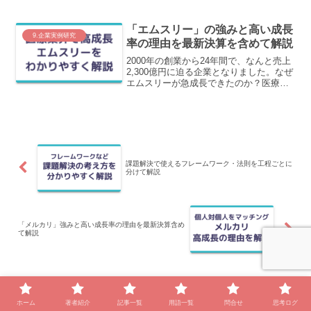
れますが、それ以上の２つの理由がある
からです。この記事では、キーエンスさ
んが成長しながら高収益であるたった２
「エムスリー」の強みと高い成長
つの理由について、最新決算を含めてわ
9.企業実例研究
率の理由を最新決算を含めて解説
かりやすく解説します。
2000年の創業から24年間で、なんと売上
2,300億円に迫る企業となりました。なぜ
エムスリーが急成長できたのか？医療業
界の知識がなくても、理解できるように
わかりやすく解説します。
課題解決で使えるフレームワーク・法則を工程ごとに
分けて解説
「メルカリ」強みと高い成長率の理由を最新決算含め
て解説
ホーム
9.企業実例研究
ホーム
著者紹介
記事一覧
用語一覧
問合せ
思考ログ