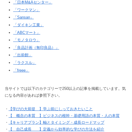
「日本M&Aセンター」
「ワークマン」
「Sansan」
「ダイキン工業」
「ABCマート」
「モノタロウ」
「良品計画（無印良品）」
「出前館」
「ラクスル」
「freee」
当サイトでは以下のカテゴリーで250以上の記事を掲載しています。気
になる内容があれば参照下さい。
・
【学びの大前提 】学ぶ前にしっておきたいこと
・
【 概念の本質 】ビジネスの根幹・基礎用語の本質・人の本質
・
【キャリアプラン】軸とタイミング・成長ロードマップ
・
【 自己成長 】定義から効率的な学びの方法を紹介