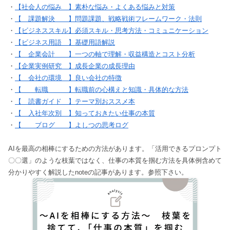
・
【社会人の悩み 】素朴な悩み・よくある悩みと対策
・
【 課題解決 】問題課題、戦略戦術フレームワーク・法則
・
【ビジネススキル】必須スキル・思考方法・コミュニケーション
・
【ビジネス用語 】基礎用語解説
・
【 企業会計 】一つの軸で理解・収益構造とコスト分析
・
【企業実例研究 】成長企業の成長理由
・
【 会社の環境 】良い会社の特徴
・
【 転職 】転職前の心構えと知識・具体的な方法
・
【 読書ガイド 】テーマ別おススメ本
・
【 入社年次別 】知っておきたい仕事の本質
・
【 ブログ 】よしつの思考ログ
AIを最高の相棒にするための方法があります。「活用できるプロンプト
〇〇選」のような枝葉ではなく、仕事の本質を掴む方法を具体例含めて
分かりやすく解説したnoteの記事があります。参照下さい。