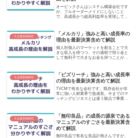
オービックさんはシステム構築会社です
が、フルオーダーメイドにしないこと
で、高成長かつ超高利益率を実現してい
ます。なんと、27期連続営業利益が増益
かつ利益率も右肩上がりで上昇していま
す。この理由をわかりやすく解説しま
「メルカリ」強みと高い成長率の
す。
9.企業実例研究
理由を最新決算含めて解説
個人対個人のマーケットを創ることで大
きな収入を得つつ、その過程で預り金と
して無利子で大きなお金を持つことがで
き、新規事業を展開していることが成長
のポイントです。これらを詳しく解説し
ます。
「ビズリーチ」強みと高い成長率
9.企業実例研究
の理由を最新決算含めて解説
TVCMで有名な会社です。既存会社が非
常に強い人材業界で急成長。今までのマ
ッチングビジネスとは違う観点で事業運
営したことが成功のポイントです。実際
にビズリーチを使って転職活動をした私
がわかりやすく解説します。
「無印良品」の成長の源泉である
9.企業実例研究
マニュアルのすごさを最新決算含
めて解説
無印良品で有名な良品計画さんですが、