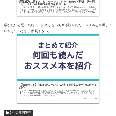
課題解決の思考プロセスを一つのフレームを使って解説（具体例
付）｜よしつ＠AI時代の学びをサポート
ビジネスの現場は、様々な問題に直面します。 それをどう解決すべきか、具体的な
「手順（プロセス）」に迷うことはありませんか？ 巷にはビジネス知識やフレーム
ワークがあふれていますが、それらをバラバラに学んでも、実戦で使いこなすのは
至難の業です。...
学びたいと思った時に、失敗しない何回も読んだおススメ本を厳選して
紹介しています。参照下さい。
【読書ガイド】何回も読んだおススメ本！4領域13テーマに分けて
紹介
今まで、1,000冊弱の本を読んでいますが、結果、沢山の分野の本を読むことになり
ました。この記事では、私が実際に読んだ本の中から、気づきがとても多くあっ
た、おすすめ本を厳選して紹介します。
2026.07.20
9.企業実例研究