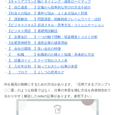
・
【キャリアプラン】軸とタイミング・成長ロードマップ
・
【 自己成長 】定義から効率的な学びの方法を紹介
・
【社会人の悩み 】素朴な悩み・よくある悩みと対策
・
【 課題解決 】問題課題、戦略戦術フレームワーク・法則
・
【ビジネススキル】必須スキル・思考方法・コミュニケーション
・
【ビジネス用語 】基礎用語解説
・
【 企業会計 】一つの軸で理解・収益構造とコスト分析
・
【企業実例研究 】成長企業の成長理由
・
【 会社の環境 】良い会社の特徴
・
【 転職 】転職前の心構えと知識・具体的な方法
・
【 読書ガイド 】テーマ別おススメ本
・
【 入社年次別 】知っておきたい仕事の本質
・
【 ブログ 】よしつの思考ログ
AIを最高の相棒にするための方法があります。「活用できるプロンプト
〇〇選」のような枝葉ではなく、仕事の本質を掴む方法を具体例含めて
分かりやすく解説したnoteの記事があります。参照下さい。