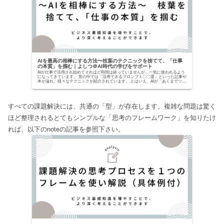
AIを最高の相棒にする方法〜枝葉のテクニックを捨てて、「仕事
の本質」を掴む｜よしつ＠AI時代の学びをサポート
AIが仕事で活用され始めてそれほど時間は経っていませんが、一気に使われるよう
になってきています。 世の中では「活用できるプロンプト〇〇選」といった記事や
本が溢れ、様々なテクニックが紹介されています。 とはいえ、AIが「あくまでツー
ルでしかな...
すべての課題解決には、共通の「型」が存在します。複雑な問題は驚く
ほど整理されるとてもシンプルな「思考のフレームワーク」を知りたけ
れば、以下のnoteの記事を参照下さい。