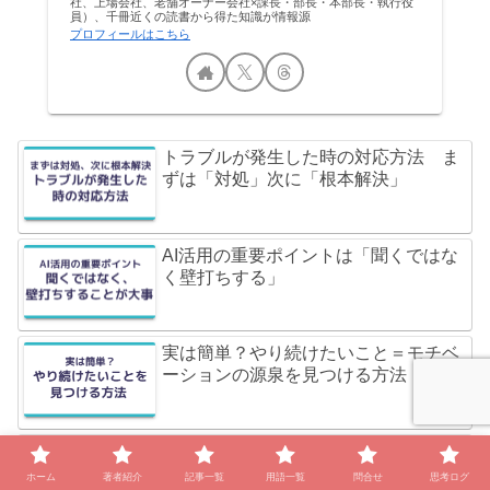
社、上場会社、老舗オーナー会社×課長・部長・本部長・執行役
員）、千冊近くの読書から得た知識が情報源
プロフィールはこちら
トラブルが発生した時の対応方法 ま
ずは「対処」次に「根本解決」
AI活用の重要ポイントは「聞くではな
く壁打ちする」
実は簡単？やり続けたいこと＝モチベ
ーションの源泉を見つける方法
良い会社の見分け方 上司の正解探し
をしない
ホーム
著者紹介
記事一覧
用語一覧
問合せ
思考ログ