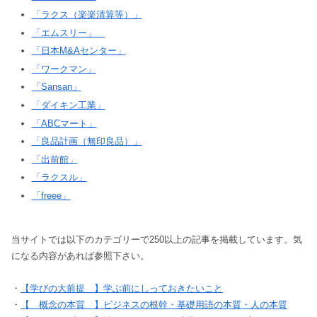
「ラクス（楽楽清算等）」
「エムスリー」
「日本M&Aセンター」
「ワークマン」
「Sansan」
「ダイキン工業」
「ABCマート」
「良品計画（無印良品）」
「出前館」
「ラクスル」
「freee」
当サイトでは以下のカテゴリーで250以上の記事を掲載しています。気
になる内容があれば参照下さい。
・
【学びの大前提 】学ぶ前にしっておきたいこと
・
【 概念の本質 】ビジネスの根幹・基礎用語の本質・人の本質