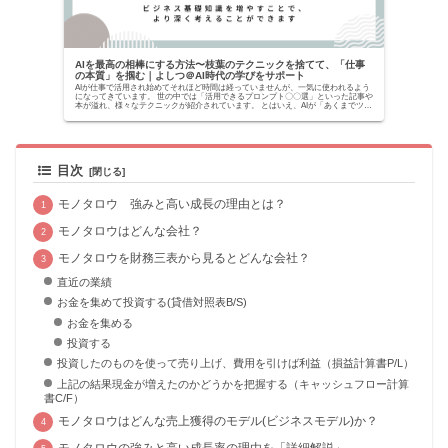
AIを最高の相棒にする方法〜枝葉のテクニックを捨てて、「仕事
の本質」を掴む｜よしつ＠AI時代の学びをサポート
AIが仕事で活用され始めてそれほど時間は経っていませんが、一気に使われるよう
になってきています。 世の中では「活用できるプロンプト〇〇選」といった記事や
本が溢れ、様々なテクニックが紹介されています。 とはいえ、AIが「あくまでツー
ルでしかな...
目次
モノタロウ 強みと高い成長の理由とは？
モノタロウはどんな会社？
モノタロウを財務三表から見るとどんな会社？
直近の業績
お金を集めて投資する(貸借対照表B/S)
お金を集める
投資する
投資したのものを使って売り上げ、費用を引けば利益（損益計算書P/L）
上記の結果現金が増えたのかどうかを把握する（キャッシュフロー計算
書C/F）
モノタロウはどんな売上獲得のモデル(ビジネスモデル)か？
モノタロウの強みと高い成長率の理由を「詳細解説」