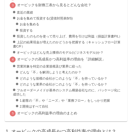
オービックを財務三表から見るとどんな会社？
直近の業績
お金を集めて投資する(貸借対照表B/S)
お金を集める
投資する
投資したのものを使って売り上げ、費用を引けば利益（損益計算書P/L）
上記の結果現金が増えたのかどうかを把握する（キャッシュフロー計算
書C/F）
オービックはどんな売上獲得のモデル(ビジネスモデル)か？
オービックの高成長かつ高利益率の理由を「詳細解説」
営業対象を特定の企業規模及び業界に絞った
どんな「不」を解消しようと考えたのか？
どのような規模の会社がこのような「不」を持っているか？
どのような業界の会社がこのような「不」を持っているか？
フルオーダーメイドが基本のシステム構築会社なのに、パッケージ化に
成功した
1.顧客の「不」や「ニーズ」や「業務フロー」をしっかり把握
2.開発はすべて自社
オービックの高利益率の理由のまとめ
オービックの高成長かつ高利益率の理由とは？