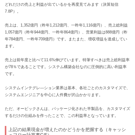
どれだけの売上と利益が出ているかを再度見てみます（決算短信
7.8P）。
売上は、1,352億円（昨年1,212億円、一昨年1,116億円）、売上総利益
1,057億円（昨年944億円、一昨年864億円）、営業利益は888億円（昨
年784億円、一昨年709億円）です。またまた、増収増益を達成してい
ます。
売上は前年度と比べて11.6%伸びています。特筆すべきは売上総利益率
が78％であることです。システム構築会社なのに圧倒的に高い利益率
です。
システムインテグレ―ション業界は基本、各社ごとのカスタマイズで、
システムエンジニアを中心に人件費が沢山かかります。
ただ、オービックさんは、パッケージ化された半製品を、カスタマイズ
するだけの仕組みを作ったことで、この利益率となっています。
上記の結果現金が増えたのかどうかを把握する（キャッシ
ュフロー計算書C/F）