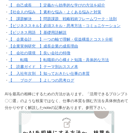
・
【 自己成長 】定義から効率的な学びの方法を紹介
・
【社会人の悩み 】素朴な悩み・よくある悩みと対策
・
【 課題解決 】問題課題、戦略戦術フレームワーク・法則
・
【ビジネススキル】必須スキル・思考方法・コミュニケーション
・
【ビジネス用語 】基礎用語解説
・
【 企業会計 】一つの軸で理解・収益構造とコスト分析
・
【企業実例研究 】成長企業の成長理由
・
【 会社の環境 】良い会社の特徴
・
【 転職 】転職前の心構えと知識・具体的な方法
・
【 読書ガイド 】テーマ別おススメ本
・
【 入社年次別 】知っておきたい仕事の本質
・
【 ブログ 】よしつの思考ログ
AIを最高の相棒にするための方法があります。「活用できるプロンプト
〇〇選」のような枝葉ではなく、仕事の本質を掴む方法を具体例含めて
分かりやすく解説したnoteの記事があります。参照下さい。