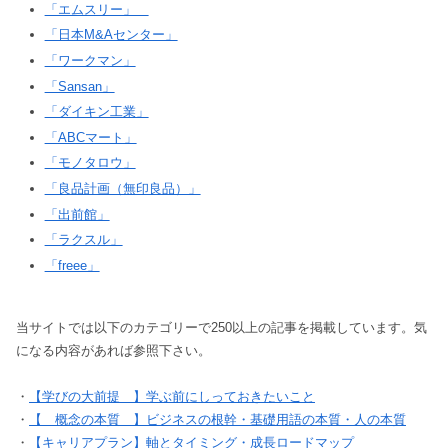
「エムスリー」
「日本M&Aセンター」
「ワークマン」
「Sansan」
「ダイキン工業」
「ABCマート」
「モノタロウ」
「良品計画（無印良品）」
「出前館」
「ラクスル」
「freee」
当サイトでは以下のカテゴリーで250以上の記事を掲載しています。気
になる内容があれば参照下さい。
・
【学びの大前提 】学ぶ前にしっておきたいこと
・
【 概念の本質 】ビジネスの根幹・基礎用語の本質・人の本質
・
【キャリアプラン】軸とタイミング・成長ロードマップ