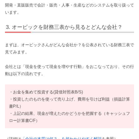
開発・直販販売で会計・販売・人事・生産などのシステムを取り扱って
います。
オービックを財務三表から見るとどんな会社？
まずは、オービックさんがどんな会社か？を公表されている財務三表で
見てみます。
会社とは「現金を使って現金を増やす行動」をおこなっており、その行
動は以下の流れです。
・お金を集めて投資する(貸借対照表B/S)
・投資したのものを使って売り上げ、費用を引けば利益（損益計算
書P/L）
・上記の結果、現金が増えたのかどうかを把握する（キャッシュフ
ロー計算書C/F）
（詳細は
「会社の本質は何？」を超わかりやすく解説
を参照）