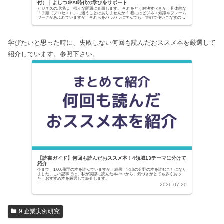
付）｜よしつ＠AI時代の学びをサポート
ビジネスの現場は、様々な問題に直面します。 それをどう解決すべきか、具体的な
「手順（プロセス）」に迷うことはありませんか？ 巷にはビジネス知識やフレーム
ワークがあふれていますが、それらをバラバラに学んでも、実戦で使いこなすのは
至難の業です。...
学びたいと思った時に、失敗しない何回も読んだおススメ本を厳選して
紹介しています。参照下さい。
【読書ガイド】何回も読んだおススメ本！4領域13テーマに分けて
紹介
今まで、1,000冊弱の本を読んでいますが、結果、沢山の分野の本を読むことになり
ました。この記事では、私が実際に読んだ本の中から、気づきがとても多くあっ
た、おすすめ本を厳選して紹介します。
2026.07.20
9.企業実例研究