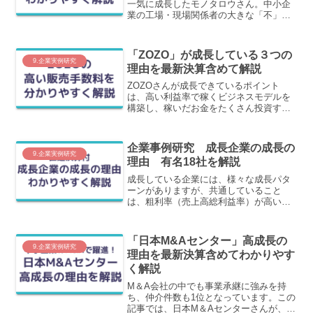
一気に成長したモノタロウさん。中小企
業の工場・現場関係者の大きな「不」を
取り除くサービスを展開しました。どの
ような「不」をどのように解消したの
か？をわかりやすく解説します。
「ZOZO」が成長している３つの
9.企業実例研究
理由を最新決算含めて解説
ZOZOさんが成長できているポイント
は、高い利益率で稼くビジネスモデルを
構築し、稼いだお金をたくさん投資する
ことでさらに売上が上がるというサイク
ルを回しているからです。この記事で
は、ZOZOさんがどのような工夫をし
企業事例研究 成長企業の成長の
て、成長しているのかを最新決算含めて
9.企業実例研究
理由 有名18社を解説
わかりやすく解説します。
成長している企業には、様々な成長パタ
ーンがありますが、共通していること
は、粗利率（売上高総利益率）が高いこ
とです。この記事では、高成長有名企業
を中心に、直近決算の業績と会社の強み
を分かりやすく解説しています。
「日本M&Aセンター」高成長の
9.企業実例研究
理由を最新決算含めてわかりやす
く解説
M＆A会社の中でも事業承継に強みを持
ち、仲介件数も1位となっています。この
記事では、日本M＆Aセンターさんが、な