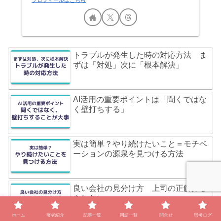
トラブルが発生した時の対応方法 ま
ずは「対処」次に「根本解決」
AI活用の重要ポイントは「聞くではな
く壁打ちする」
実は簡単？やり続けたいこと＝モチベ
ーションの源泉を見つける方法
良い会社の見分け方 上司の正解探し
をしない
ホーム
著者紹介
記事一覧
用語一覧
問合せ
思考ログ