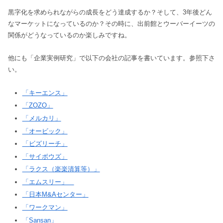
黒字化を求められながらの成長をどう達成するか？そして、3年後どん
なマーケットになっているのか？その時に、出前館とウーバーイーツの
関係がどうなっているのか楽しみですね。
他にも「企業実例研究」で以下の会社の記事を書いています。参照下さ
い。
「キーエンス」
「ZOZO」
「メルカリ」
「オービック」
「ビズリーチ」
「サイボウズ」
「ラクス（楽楽清算等）」
「エムスリー」
「日本M&Aセンター」
「ワークマン」
「Sansan」