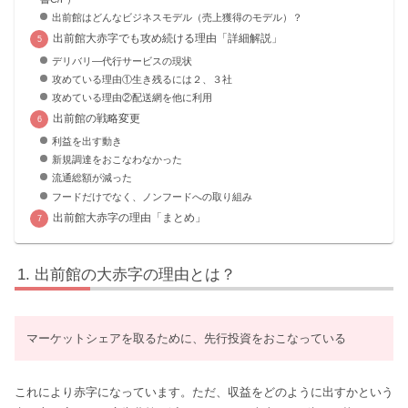
出前館はどんなビジネスモデル（売上獲得のモデル）？
出前館大赤字でも攻め続ける理由「詳細解説」
デリバリ―代行サービスの現状
攻めている理由①生き残るには２、３社
攻めている理由②配送網を他に利用
出前館の戦略変更
利益を出す動き
新規調達をおこなわなかった
流通総額が減った
フードだけでなく、ノンフードへの取り組み
出前館大赤字の理由「まとめ」
出前館の大赤字の理由とは？
マーケットシェアを取るために、先行投資をおこなっている
これにより赤字になっています。ただ、収益をどのように出すかという