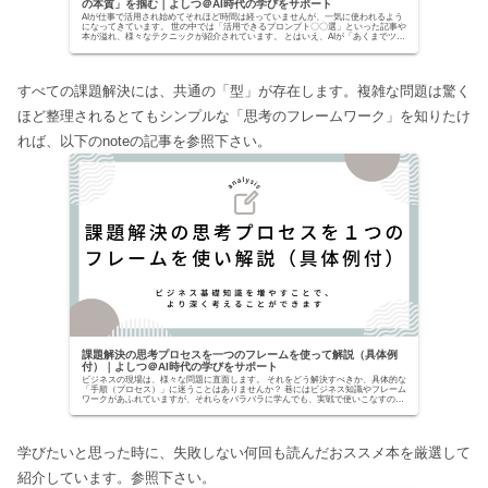
の本質」を掴む｜よしつ＠AI時代の学びをサポート
AIが仕事で活用され始めてそれほど時間は経っていませんが、一気に使われるよう
になってきています。 世の中では「活用できるプロンプト〇〇選」といった記事や
本が溢れ、様々なテクニックが紹介されています。 とはいえ、AIが「あくまでツー
ルでしかな...
すべての課題解決には、共通の「型」が存在します。複雑な問題は驚く
ほど整理されるとてもシンプルな「思考のフレームワーク」を知りたけ
れば、以下のnoteの記事を参照下さい。
課題解決の思考プロセスを一つのフレームを使って解説（具体例
付）｜よしつ＠AI時代の学びをサポート
ビジネスの現場は、様々な問題に直面します。 それをどう解決すべきか、具体的な
「手順（プロセス）」に迷うことはありませんか？ 巷にはビジネス知識やフレーム
ワークがあふれていますが、それらをバラバラに学んでも、実戦で使いこなすのは
至難の業です。...
学びたいと思った時に、失敗しない何回も読んだおススメ本を厳選して
紹介しています。参照下さい。