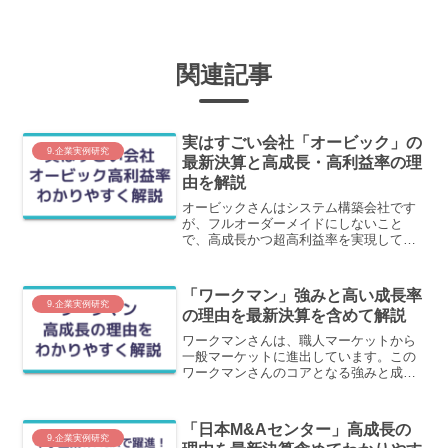
関連記事
実はすごい会社「オービック」の
9.企業実例研究
最新決算と高成長・高利益率の理
由を解説
オービックさんはシステム構築会社です
が、フルオーダーメイドにしないこと
で、高成長かつ超高利益率を実現してい
ます。なんと、27期連続営業利益が増益
かつ利益率も右肩上がりで上昇していま
す。この理由をわかりやすく解説しま
「ワークマン」強みと高い成長率
す。
9.企業実例研究
の理由を最新決算を含めて解説
ワークマンさんは、職人マーケットから
一般マーケットに進出しています。この
ワークマンさんのコアとなる強みと成長
の理由について、最新決算含めてわかり
やすく解説します。
「日本M&Aセンター」高成長の
9.企業実例研究