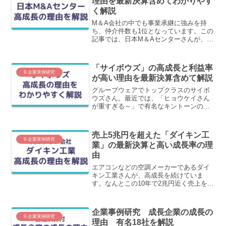
理由を最新決算含めてわかりやす
く解説
M＆A会社の中でも事業承継に強みを持
ち、仲介件数も1位となっています。この
記事では、日本M＆Aセンターさんが、な
ぜここまで売上を伸ばすことができたの
か？をわかりやすく解説します。
「サイボウズ」の高成長と利益率
9.企業実例研究
が高い理由を最新決算含めて解説
グループウェアでトップクラスのサイボ
ウズさん。最近では、「ヒョウケイさん
が重すぎる～」で有名なキントーンの
TVCMが沢山流れています。高成長かつ
高利益率の理由をわかりやすく解説しま
す。
売上5兆円を超えた「ダイキン工
9.企業実例研究
業」の最新決算と高い成長率の理
由
エアコンなどの空調メーカーであるダイ
キン工業さんが、高成長を続けていま
す。なんとこの10年で2兆円近く売上を伸
ばして、現在3兆円を超える売上となって
います。この高成長の理由をわかりやす
く解説します。
企業事例研究 成長企業の成長の
9.企業実例研究
理由 有名18社を解説