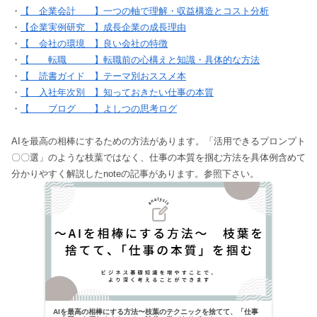
・
【 企業会計 】一つの軸で理解・収益構造とコスト分析
・
【企業実例研究 】成長企業の成長理由
・
【 会社の環境 】良い会社の特徴
・
【 転職 】転職前の心構えと知識・具体的な方法
・
【 読書ガイド 】テーマ別おススメ本
・
【 入社年次別 】知っておきたい仕事の本質
・
【 ブログ 】よしつの思考ログ
AIを最高の相棒にするための方法があります。「活用できるプロンプト
〇〇選」のような枝葉ではなく、仕事の本質を掴む方法を具体例含めて
分かりやすく解説したnoteの記事があります。参照下さい。
AIを最高の相棒にする方法〜枝葉のテクニックを捨てて、「仕事