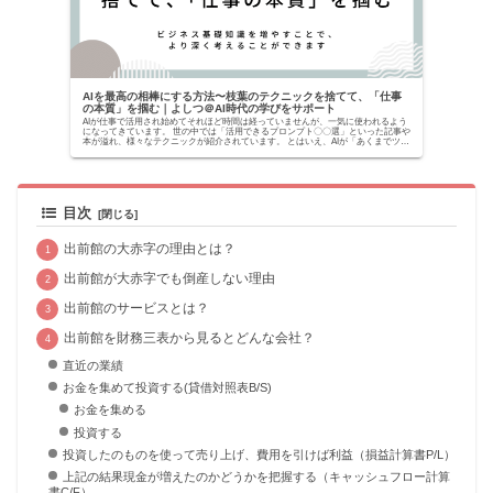
AIを最高の相棒にする方法〜枝葉のテクニックを捨てて、「仕事
の本質」を掴む｜よしつ＠AI時代の学びをサポート
AIが仕事で活用され始めてそれほど時間は経っていませんが、一気に使われるよう
になってきています。 世の中では「活用できるプロンプト〇〇選」といった記事や
本が溢れ、様々なテクニックが紹介されています。 とはいえ、AIが「あくまでツー
ルでしかな...
目次
出前館の大赤字の理由とは？
出前館が大赤字でも倒産しない理由
出前館のサービスとは？
出前館を財務三表から見るとどんな会社？
直近の業績
お金を集めて投資する(貸借対照表B/S)
お金を集める
投資する
投資したのものを使って売り上げ、費用を引けば利益（損益計算書P/L）
上記の結果現金が増えたのかどうかを把握する（キャッシュフロー計算
書C/F）