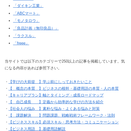
「ダイキン工業」
「ABCマート」
「モノタロウ」
「良品計画（無印良品）」
「ラクスル」
「freee」
当サイトでは以下のカテゴリーで250以上の記事を掲載しています。気
になる内容があれば参照下さい。
・
【学びの大前提 】学ぶ前にしっておきたいこと
・
【 概念の本質 】ビジネスの根幹・基礎用語の本質・人の本質
・
【キャリアプラン】軸とタイミング・成長ロードマップ
・
【 自己成長 】定義から効率的な学びの方法を紹介
・
【社会人の悩み 】素朴な悩み・よくある悩みと対策
・
【 課題解決 】問題課題、戦略戦術フレームワーク・法則
・
【ビジネススキル】必須スキル・思考方法・コミュニケーション
・
【ビジネス用語 】基礎用語解説