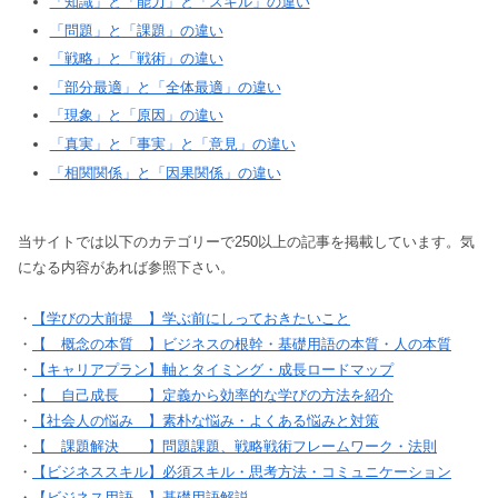
「知識」と「能力」と「スキル」の違い
「問題」と「課題」の違い
「戦略」と「戦術」の違い
「部分最適」と「全体最適」の違い
「現象」と「原因」の違い
「真実」と「事実」と「意見」の違い
「相関関係」と「因果関係」の違い
当サイトでは以下のカテゴリーで250以上の記事を掲載しています。気
になる内容があれば参照下さい。
・
【学びの大前提 】学ぶ前にしっておきたいこと
・
【 概念の本質 】ビジネスの根幹・基礎用語の本質・人の本質
・
【キャリアプラン】軸とタイミング・成長ロードマップ
・
【 自己成長 】定義から効率的な学びの方法を紹介
・
【社会人の悩み 】素朴な悩み・よくある悩みと対策
・
【 課題解決 】問題課題、戦略戦術フレームワーク・法則
・
【ビジネススキル】必須スキル・思考方法・コミュニケーション
・
【ビジネス用語 】基礎用語解説