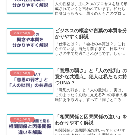
人の性格は、主に3つのプロセスを経て形
成されていくと言われています。私たち
自身はもちろん、周りの人もこのプロセ
スを経て今の性格に至っています。この
記事では、性格を形成する３つのことに
ついてわかりやすく解説します。
ビジネスの概念や言葉の本質を分
2.概念の本質
かりやすく解説
「仕事とは？」「会社の本質は？」これ
らの問いは、当たり前すぎて、日常の忙
しさの中で見過ごされがちです。しか
し、その本質を掴んでおくことが、日々
の学びをより効率的におこなうことにつ
ながります。この記事では、最初におさ
「意思の弱さ」と「人の批判」の
えておきたいことをまとめて解説してい
2.概念の本質
意外な共通点。犯人は私たちの持
ます。
つDNA？
「意思の弱さ」と「人の批判」。実は、
このまったく別物に見える2つの事象の根
底にある原因は、すべて「同じところ」
にあります。この記事では、この２つの
事象を紐解きながら、人の本質とは何か
をわかりやすく解説しています。
「相関関係と因果関係の違い」を
2.概念の本質
わかりやすく解説
相関関係と因果関係の違いってわかりず