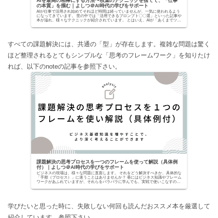
AIを最高の相棒にする方法〜枝葉のテクニックを捨てて、「仕事
の本質」を掴む｜よしつ＠AI時代の学びをサポート
AIが仕事で活用され始めてそれほど時間は経っていませんが、一気に使われるよう
になってきています。 世の中では「活用できるプロンプト〇〇選」といった記事や
本が溢れ、様々なテクニックが紹介されています。 とはいえ、AIが「あくまでツー
ルでしかな...
すべての課題解決には、共通の「型」が存在します。複雑な問題は驚く
ほど整理されるとてもシンプルな「思考のフレームワーク」を知りたけ
れば、以下のnoteの記事を参照下さい。
課題解決の思考プロセスを一つのフレームを使って解説（具体例
付）｜よしつ＠AI時代の学びをサポート
ビジネスの現場は、様々な問題に直面します。 それをどう解決すべきか、具体的な
「手順（プロセス）」に迷うことはありませんか？ 巷にはビジネス知識やフレーム
ワークがあふれていますが、それらをバラバラに学んでも、実戦で使いこなすのは
至難の業です。...
学びたいと思った時に、失敗しない何回も読んだおススメ本を厳選して
紹介しています。参照下さい。