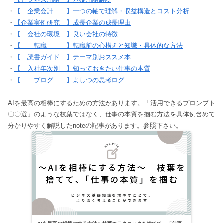
・
【 企業会計 】一つの軸で理解・収益構造とコスト分析
・
【企業実例研究 】成長企業の成長理由
・
【 会社の環境 】良い会社の特徴
・
【 転職 】転職前の心構えと知識・具体的な方法
・
【 読書ガイド 】テーマ別おススメ本
・
【 入社年次別 】知っておきたい仕事の本質
・
【 ブログ 】よしつの思考ログ
AIを最高の相棒にするための方法があります。「活用できるプロンプト
〇〇選」のような枝葉ではなく、仕事の本質を掴む方法を具体例含めて
分かりやすく解説したnoteの記事があります。参照下さい。