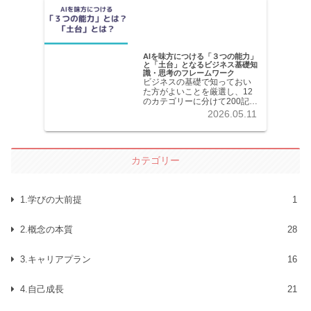
AIを味方につける「３つの能力」
と「土台」となるビジネス基礎知
識・思考のフレームワーク
ビジネスの基礎で知っておい
た方がよいことを厳選し、12
のカテゴリーに分けて200記事
以上を掲載しています。各記
2026.05.11
事共分かりやすく解説してい
ます。
カテゴリー
1.学びの大前提
1
2.概念の本質
28
3.キャリアプラン
16
4.自己成長
21