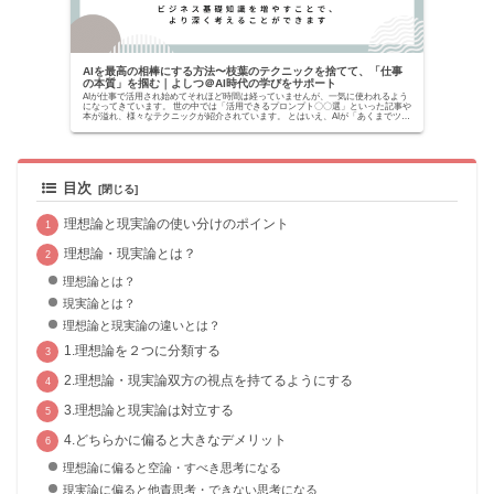
AIを最高の相棒にする方法〜枝葉のテクニックを捨てて、「仕事
の本質」を掴む｜よしつ＠AI時代の学びをサポート
AIが仕事で活用され始めてそれほど時間は経っていませんが、一気に使われるよう
になってきています。 世の中では「活用できるプロンプト〇〇選」といった記事や
本が溢れ、様々なテクニックが紹介されています。 とはいえ、AIが「あくまでツー
ルでしかな...
目次
理想論と現実論の使い分けのポイント
理想論・現実論とは？
理想論とは？
現実論とは？
理想論と現実論の違いとは？
1.理想論を２つに分類する
2.理想論・現実論双方の視点を持てるようにする
3.理想論と現実論は対立する
4.どちらかに偏ると大きなデメリット
理想論に偏ると空論・すべき思考になる
現実論に偏ると他責思考・できない思考になる