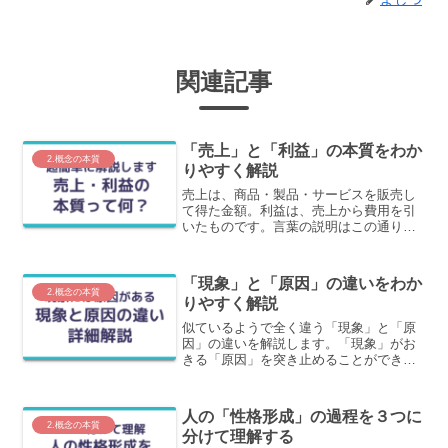
関連記事
「売上」と「利益」の本質をわか
2.概念の本質
りやすく解説
売上は、商品・製品・サービスを販売し
て得た金額。利益は、売上から費用を引
いたものです。言葉の説明はこの通りで
す。ただ、その解釈は表層でしかありま
せん。この記事では、もう一歩踏み込ん
で、売上と利益の本質をわかりやすく解
「現象」と「原因」の違いをわか
説します。
2.概念の本質
りやすく解説
似ているようで全く違う「現象」と「原
因」の違いを解説します。「現象」がお
きる「原因」を突き止めることができる
と、打ち手の精度が上がります。なぜな
ら課題特定までたどり着くからです。逆
に現象の対策をしていると対処療法にし
人の「性格形成」の過程を３つに
かならないです。
2.概念の本質
分けて理解する