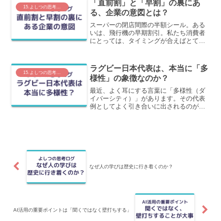
「直前割」と「早割」の裏にあ
私が品不足と聞いた時に4...
15.よしつの思考ログ
る、企業の意図とは？
スーパーの閉店間際の半額シール。ある
いは、飛行機の早期割引。私たち消費者
にとっては、タイミングが合えばとても
お得なサービスです。しかし、なぜ企業
はこのような割引をするのか、その「目
的の違い」を考えたことはあるでしょう
ラグビー日本代表は、本当に「多
か。実はこれら一見似たよ...
15.よしつの思考ログ
様性」の象徴なのか？
最近、よく耳にする言葉に「多様性（ダ
イバーシティ）」があります。その代表
例としてよく引き合いに出されるのが、
ラグビー日本代表です。様々な国籍やル
ーツを持つ選手たちが、桜のジャージー
を着て日本代表として一丸となって戦う
姿。確かに、一見すると「...
なぜ人の学びは歴史に行き着くのか？
AI活用の重要ポイントは「聞くではなく壁打ちする」