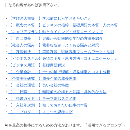
になる内容があれば参照下さい。
・
【学びの大前提 】学ぶ前にしっておきたいこと
・
【 概念の本質 】ビジネスの根幹・基礎用語の本質・人の本質
・
【キャリアプラン】軸とタイミング・成長ロードマップ
・
【 自己成長 】定義から効率的な学びの方法を紹介
・
【社会人の悩み 】素朴な悩み・よくある悩みと対策
・
【 課題解決 】問題課題、戦略戦術フレームワーク・法則
・
【ビジネススキル】必須スキル・思考方法・コミュニケーション
・
【ビジネス用語 】基礎用語解説
・
【 企業会計 】一つの軸で理解・収益構造とコスト分析
・
【企業実例研究 】成長企業の成長理由
・
【 会社の環境 】良い会社の特徴
・
【 転職 】転職前の心構えと知識・具体的な方法
・
【 読書ガイド 】テーマ別おススメ本
・
【 入社年次別 】知っておきたい仕事の本質
・
【 ブログ 】よしつの思考ログ
AIを最高の相棒にするための方法があります。「活用できるプロンプト