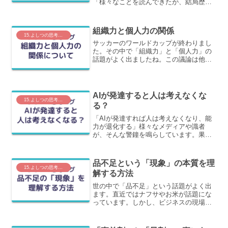
「様々なことを読んできたが、結局歴史
に学ぶことに行き着きます」という言葉
です。特に名言でもないのですが、すご
く心に残りました。理由は、良い言葉だ
組織力と個人力の関係
ったからではなく、学ん...
15.よしつの思考ログ
サッカーのワールドカップが終わりまし
た。その中で「組織力」と「個人力」の
話題がよく出ましたね。この議論は他の
スポーツでもよく出ますし、会社という
組織を見る際にもテーマとなる内容で
す。スポーツで世界一になるには両方が
必要な時代になっており、元...
AIが発達すると人は考えなくな
15.よしつの思考ログ
る？
「AIが発達すれば人は考えなくなり、能
力が退化する」様々なメディアや識者
が、そんな警鐘を鳴らしています。果た
して、これは本当なのでしょうか？私
は、そうは思いません。歴史は繰り返さ
れる実は、この数十年の間にも、新しい
品不足という「現象」の本質を理
技術が出るたびに同じことが...
15.よしつの思考ログ
解する方法
世の中で「品不足」という話題がよく出
ます。直近ではナフサやお米が話題にな
っています。しかし、ビジネスの現場に
長く身を置いていると、それが「複数の
合理的な判断が絡み合った結果の、不合
理な結末」であることが見えてきます。