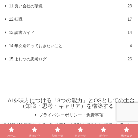
11.良い会社の環境
23
12.転職
17
13.読書ガイド
14
14.年次別知っておきたいこと
4
15.よしつの思考ログ
26
AIを味方につける「3つの能力」とOSとしての土台
（知識・思考・キャリア）を構築する
プライバシーポリシー・免責事項
© 2021 AIを味方につける「3つの能力」とOSとしての土台（知識・思考・キャ
リア）を構築する.
ホーム
著者紹介
記事一覧
用語一覧
問合せ
思考ログ