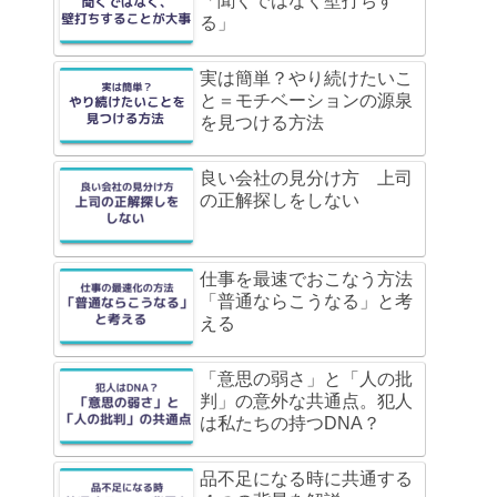
「聞くではなく壁打ちす
る」
実は簡単？やり続けたいこ
と＝モチベーションの源泉
を見つける方法
良い会社の見分け方 上司
の正解探しをしない
仕事を最速でおこなう方法
「普通ならこうなる」と考
える
「意思の弱さ」と「人の批
判」の意外な共通点。犯人
は私たちの持つDNA？
品不足になる時に共通する