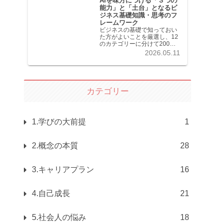
AIを味方につける「３つの
能力」と「土台」となるビ
ジネス基礎知識・思考のフ
レームワーク
ビジネスの基礎で知っておい
た方がよいことを厳選し、12
のカテゴリーに分けて200記
事以上を掲載しています。各
2026.05.11
記事共分かりやすく解説して
います。
カテゴリー
1.学びの大前提
1
2.概念の本質
28
3.キャリアプラン
16
4.自己成長
21
5.社会人の悩み
18