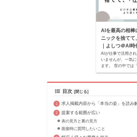
AIを最高の相
ニックを捨てて
｜よしつ＠AI
AIが仕事で活用さ
いませんが、一気に
ます。 世の中では
選」といった記事や
が紹介されています
でツールでしかな...
目次
求人掲載内容から「本当の姿」を読み解
提案する範囲が広い
表の見方と裏の見方
面接時に質問したいこと