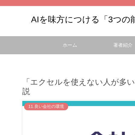
AIを味方につける「3つ
ホーム
著者紹介
「エクセルを使えない人が多い
説
11.良い会社の環境