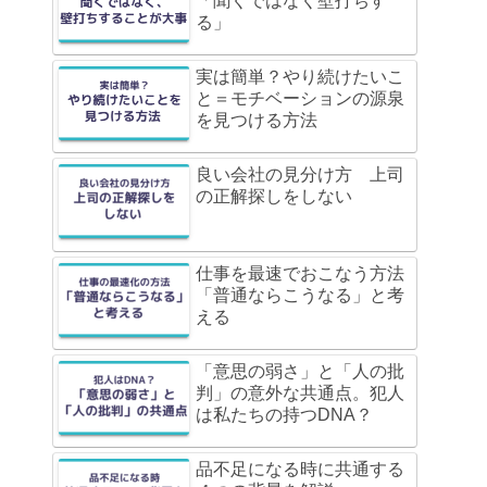
「聞くではなく壁打ちす
る」
実は簡単？やり続けたいこ
と＝モチベーションの源泉
を見つける方法
良い会社の見分け方 上司
の正解探しをしない
仕事を最速でおこなう方法
「普通ならこうなる」と考
える
「意思の弱さ」と「人の批
判」の意外な共通点。犯人
は私たちの持つDNA？
品不足になる時に共通する