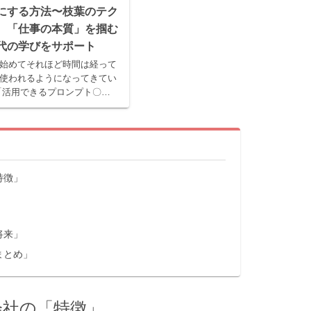
棒にする方法〜枝葉のテク
、「仕事の本質」を掴む
時代の学びをサポート
れ始めてそれほど時間は経って
使われるようになってきてい
「活用できるプロンプト〇〇
本が溢れ、様々なテクニック
。 とはいえ、AIが「あくま
特徴」
将来」
まとめ」
会社の「特徴」