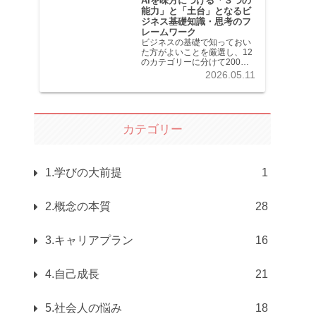
AIを味方につける「３つの
能力」と「土台」となるビ
ジネス基礎知識・思考のフ
レームワーク
ビジネスの基礎で知っておい
た方がよいことを厳選し、12
のカテゴリーに分けて200記
事以上を掲載しています。各
2026.05.11
記事共分かりやすく解説して
います。
カテゴリー
1.学びの大前提
1
2.概念の本質
28
3.キャリアプラン
16
4.自己成長
21
5.社会人の悩み
18