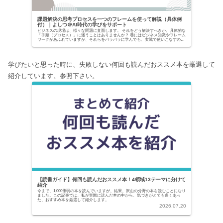
課題解決の思考プロセスを一つのフレームを使って解説（具体例
付）｜よしつ＠AI時代の学びをサポート
ビジネスの現場は、様々な問題に直面します。 それをどう解決すべきか、具体的な
「手順（プロセス）」に迷うことはありませんか？ 巷にはビジネス知識やフレーム
ワークがあふれていますが、それらをバラバラに学んでも、実戦で使いこなすのは
至難の業です。...
学びたいと思った時に、失敗しない何回も読んだおススメ本を厳選して
紹介しています。参照下さい。
【読書ガイド】何回も読んだおススメ本！4領域13テーマに分けて
紹介
今まで、1,000冊弱の本を読んでいますが、結果、沢山の分野の本を読むことになり
ました。この記事では、私が実際に読んだ本の中から、気づきがとても多くあっ
た、おすすめ本を厳選して紹介します。
2026.07.20