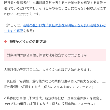
経営者や役職者が、本来組織運営を考える＝分業体制を構築する責任を
逃れているだけですし、それしかやらないことにならない目標設定にす
ればいいだけだからです。
（詳しくは、
会社の見分け方「責任の所在が明確」なら良い会社をわか
りやすく解説
を参照）
明確かどうかの判断方法
対象期間の数値目標と評価方法を設定する方式かどうか
人事評価の設定項目には、大きく２つの設定方法があります。
1.責任感、協調性、遂行能力などの業務態度や個人の能力を設定し、上
長が5段階で評価する方法（個人のスキルや能力にフォーカス）
2.具体的な目標（予算達成、新規獲得社数、企画立案件数）を設定し、
それぞれの項目で評価する方法（個人の役割進捗にフォーカス）