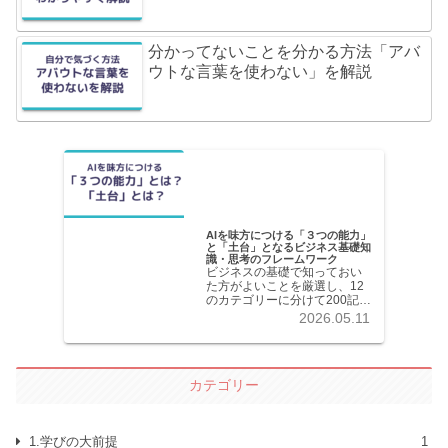
分かってないことを分かる方法「アバ
ウトな言葉を使わない」を解説
AIを味方につける「３つの能力」
と「土台」となるビジネス基礎知
識・思考のフレームワーク
ビジネスの基礎で知っておい
た方がよいことを厳選し、12
のカテゴリーに分けて200記事
以上を掲載しています。各記
2026.05.11
事共分かりやすく解説してい
ます。
カテゴリー
1.学びの大前提
1