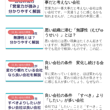
事だと考えない会社
営業力が一番大事だと考えない会社は良
い会社です。一見違うように感じるかも
知れませんが、これは会社の本質に通じ
る事実です。なぜ良い会社は営業力にた
よらないのかを分かりやすく解説しま
す。
悪い組織に潜む「無謬性（むびゅ
11.良い会社の環境
うせい）」とは？
悪い会社には悪い現象はたくさん起きて
いますが、無謬性（むびゅせい）はその
中でも厄介で根深いものです。この記事
では、この「無謬性（むびゅうせい）」
とは？と、どのような傾向の組織に起き
やすいかを解説します。
良い会社の条件 変化し続ける会
11.良い会社の環境
社
常に変わっていく会社と、ほぼ変わらな
い会社では、変わり続ける方が良さそう
に感じる人が多いでしょう。なぜなの
か？この記事では、変わり続けるための
条件である、変わることに慣れている会
社は良い会社である理由を、具体的にわ
良い会社の条件 「すべき」より
かりやすく解説します。
11.良い会社の環境
「したい」が多い会社
会社では「したい」ことと「すべき」こ