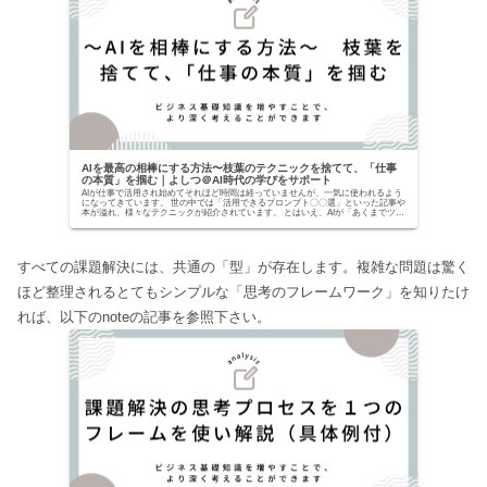
AIを最高の相棒にする方法〜枝葉のテクニックを捨てて、「仕事
の本質」を掴む｜よしつ＠AI時代の学びをサポート
AIが仕事で活用され始めてそれほど時間は経っていませんが、一気に使われるよう
になってきています。 世の中では「活用できるプロンプト〇〇選」といった記事や
本が溢れ、様々なテクニックが紹介されています。 とはいえ、AIが「あくまでツー
ルでしかな...
すべての課題解決には、共通の「型」が存在します。複雑な問題は驚く
ほど整理されるとてもシンプルな「思考のフレームワーク」を知りたけ
れば、以下のnoteの記事を参照下さい。