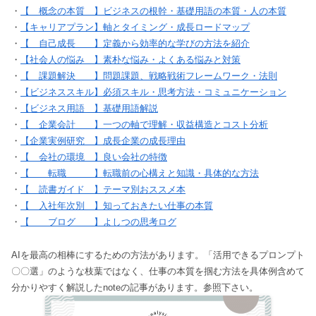
・
【 概念の本質 】ビジネスの根幹・基礎用語の本質・人の本質
・
【キャリアプラン】軸とタイミング・成長ロードマップ
・
【 自己成長 】定義から効率的な学びの方法を紹介
・
【社会人の悩み 】素朴な悩み・よくある悩みと対策
・
【 課題解決 】問題課題、戦略戦術フレームワーク・法則
・
【ビジネススキル】必須スキル・思考方法・コミュニケーション
・
【ビジネス用語 】基礎用語解説
・
【 企業会計 】一つの軸で理解・収益構造とコスト分析
・
【企業実例研究 】成長企業の成長理由
・
【 会社の環境 】良い会社の特徴
・
【 転職 】転職前の心構えと知識・具体的な方法
・
【 読書ガイド 】テーマ別おススメ本
・
【 入社年次別 】知っておきたい仕事の本質
・
【 ブログ 】よしつの思考ログ
AIを最高の相棒にするための方法があります。「活用できるプロンプト
〇〇選」のような枝葉ではなく、仕事の本質を掴む方法を具体例含めて
分かりやすく解説したnoteの記事があります。参照下さい。