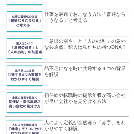
仕事を最速でおこなう方法「普通なら
こうなる」と考える
「意思の弱さ」と「人の批判」の意外
な共通点。犯人は私たちの持つDNA？
品不足になる時に共通する４つの背景
を解説
初任給や転職時の提示年収が高い会社
が良い会社かを見分ける方法
人により定義が全然違う「赤字」をわ
かりやすく解説