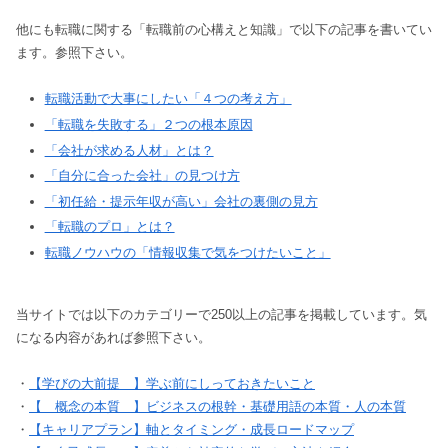
他にも転職に関する「転職前の心構えと知識」で以下の記事を書いてい
ます。参照下さい。
転職活動で大事にしたい「４つの考え方」
「転職を失敗する」２つの根本原因
「会社が求める人材」とは？
「自分に合った会社」の見つけ方
「初任給・提示年収が高い」会社の裏側の見方
「転職のプロ」とは？
転職ノウハウの「情報収集で気をつけたいこと」
当サイトでは以下のカテゴリーで250以上の記事を掲載しています。気
になる内容があれば参照下さい。
・
【学びの大前提 】学ぶ前にしっておきたいこと
・
【 概念の本質 】ビジネスの根幹・基礎用語の本質・人の本質
・
【キャリアプラン】軸とタイミング・成長ロードマップ