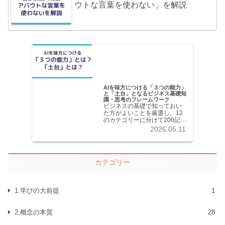
ウトな言葉を使わない」を解説
AIを味方につける「３つの能力」
と「土台」となるビジネス基礎知
識・思考のフレームワーク
ビジネスの基礎で知っておい
た方がよいことを厳選し、12
のカテゴリーに分けて200記事
以上を掲載しています。各記
2026.05.11
事共分かりやすく解説してい
ます。
カテゴリー
1.学びの大前提
1
2.概念の本質
28