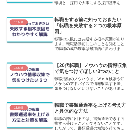
環境と、採用で大事にする採用基準を元
に、面接に望む際のスタンスを解説しま
す。
転職をする前に知っておきたい
12.転職
「転職を失敗する２つの根本原
因」
転職の失敗には共通する根本原因があり
ます。転職活動前にこのことを知ること
で転職の成功確率は飛躍的に変わりま
す。この記事では、転職活動を失敗する
「根本原因」と「対策」についてわかり
やすく解説します。
【20代転職】ノウハウの情報収集
12.転職
で気をつけてほしい3つのこと
転職活動のノウハウは、Ｗｅｂ検索や知
人からのアドバイスで情報収集する際、
気をつけないといけないことがありま
す。この記事では、得た情報に惑わされ
ないために、情報収集で気を付けてほし
い３つのことをわかりやすく紹介しま
転職で書類通過率を上げる考え方
す。
12.転職
と具体的な方法
転職の際に困るのは、書類通過できず面
接すら受けることができないことです。
したがって、書類通過の知識を得ておく
ことはとても大事なことです。この記事