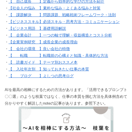
・
【 自己成長 】定義から効率的な学びの方法を紹介
・
【社会人の悩み 】素朴な悩み・よくある悩みと対策
・
【 課題解決 】問題課題、戦略戦術フレームワーク・法則
・
【ビジネススキル】必須スキル・思考方法・コミュニケーション
・
【ビジネス用語 】基礎用語解説
・
【 企業会計 】一つの軸で理解・収益構造とコスト分析
・
【企業実例研究 】成長企業の成長理由
・
【 会社の環境 】良い会社の特徴
・
【 転職 】転職前の心構えと知識・具体的な方法
・
【 読書ガイド 】テーマ別おススメ本
・
【 入社年次別 】知っておきたい仕事の本質
・
【 ブログ 】よしつの思考ログ
AIを最高の相棒にするための方法があります。「活用できるプロンプト
〇〇選」のような枝葉ではなく、仕事の本質を掴む方法を具体例含めて
分かりやすく解説したnoteの記事があります。参照下さい。