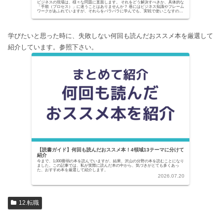
ビジネスの現場は、様々な問題に直面します。 それをどう解決すべきか、具体的な
「手順（プロセス）」に迷うことはありませんか？ 巷にはビジネス知識やフレーム
ワークがあふれていますが、それらをバラバラに学んでも、実戦で使いこなすのは
至難の業です。...
学びたいと思った時に、失敗しない何回も読んだおススメ本を厳選して
紹介しています。参照下さい。
【読書ガイド】何回も読んだおススメ本！4領域13テーマに分けて
紹介
今まで、1,000冊弱の本を読んでいますが、結果、沢山の分野の本を読むことになり
ました。この記事では、私が実際に読んだ本の中から、気づきがとても多くあっ
た、おすすめ本を厳選して紹介します。
2026.07.20
12.転職