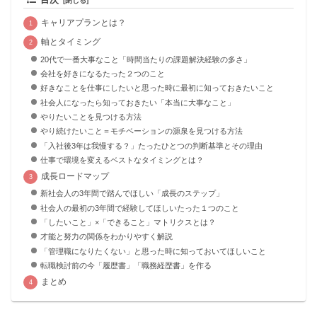
キャリアプランとは？
軸とタイミング
20代で一番大事なこと「時間当たりの課題解決経験の多さ」
会社を好きになるたった２つのこと
好きなことを仕事にしたいと思った時に最初に知っておきたいこと
社会人になったら知っておきたい「本当に大事なこと」
やりたいことを見つける方法
やり続けたいこと＝モチベーションの源泉を見つける方法
「入社後3年は我慢する？」たったひとつの判断基準とその理由
仕事で環境を変えるベストなタイミングとは？
成長ロードマップ
新社会人の3年間で踏んでほしい「成長のステップ」
社会人の最初の3年間で経験してほしいたった１つのこと
「したいこと」×「できること」マトリクスとは？
才能と努力の関係をわかりやすく解説
「管理職になりたくない」と思った時に知っておいてほしいこと
転職検討前の今「履歴書」「職務経歴書」を作る
まとめ