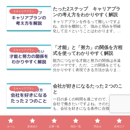
（Will）×できること（Can）マトリク
ス」について、わかりやすく解説しま
たった2ステップ キャリアプラ
す。
3.キャリアプラン
ンの考え方をわかりやすく解説
キャリアプランを作るって難しいですよ
ね。自分を棚卸して、強みと弱みを明確
化して云々ということはわかります。た
だそんな簡単に棚卸もできません。この
記事では、このように感じている方向け
に、たった2ステップでできるキャリアプ
「才能」と「努力」の関係を方程
ランの考え方を紹介します。
3.キャリアプラン
式を使ってわかりやすく解説
能力につながる才能と努力の関係は永遠
のテーマです。ただ、この関係をとても
分かりやすく表現できる方法がありま
す。この記事では、才能と努力の関係を
わかりやすく本質を突く表現で解説しま
す。
会社が好きになるたった２つのこ
3.キャリアプラン
と
一日の多くの時間を過ごすので、好きな
会社で働きたいですよね。そのために
も、会社を好きになる条件に合致した会
社を選ぶことがとても大事になります。
この記事では、会社を好きになるたった
２つの理由についてわかりやすく解説し
転職検討前に「履歴書・職務経歴
ます。
ホーム
著者紹介
記事一覧
用語一覧
問合せ
思考ログ
3.キャリアプラン