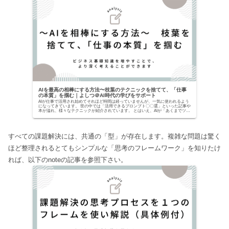
AIを最高の相棒にする方法〜枝葉のテクニックを捨てて、「仕事
の本質」を掴む｜よしつ＠AI時代の学びをサポート
AIが仕事で活用され始めてそれほど時間は経っていませんが、一気に使われるよう
になってきています。 世の中では「活用できるプロンプト〇〇選」といった記事や
本が溢れ、様々なテクニックが紹介されています。 とはいえ、AIが「あくまでツー
ルでしかな...
すべての課題解決には、共通の「型」が存在します。複雑な問題は驚く
ほど整理されるとてもシンプルな「思考のフレームワーク」を知りたけ
れば、以下のnoteの記事を参照下さい。