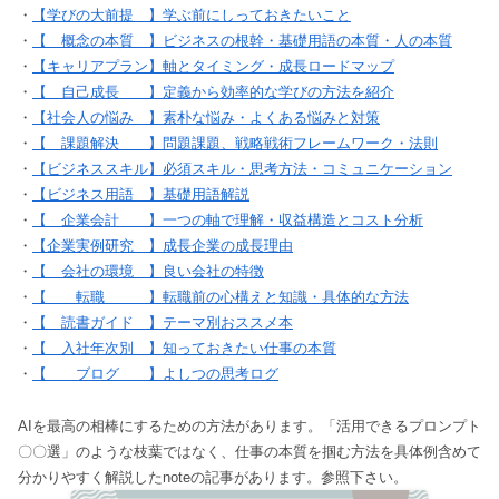
・
【学びの大前提 】学ぶ前にしっておきたいこと
・
【 概念の本質 】ビジネスの根幹・基礎用語の本質・人の本質
・
【キャリアプラン】軸とタイミング・成長ロードマップ
・
【 自己成長 】定義から効率的な学びの方法を紹介
・
【社会人の悩み 】素朴な悩み・よくある悩みと対策
・
【 課題解決 】問題課題、戦略戦術フレームワーク・法則
・
【ビジネススキル】必須スキル・思考方法・コミュニケーション
・
【ビジネス用語 】基礎用語解説
・
【 企業会計 】一つの軸で理解・収益構造とコスト分析
・
【企業実例研究 】成長企業の成長理由
・
【 会社の環境 】良い会社の特徴
・
【 転職 】転職前の心構えと知識・具体的な方法
・
【 読書ガイド 】テーマ別おススメ本
・
【 入社年次別 】知っておきたい仕事の本質
・
【 ブログ 】よしつの思考ログ
AIを最高の相棒にするための方法があります。「活用できるプロンプト
〇〇選」のような枝葉ではなく、仕事の本質を掴む方法を具体例含めて
分かりやすく解説したnoteの記事があります。参照下さい。