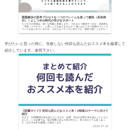
課題解決の思考プロセスを一つのフレームを使って解説（具体例
付）｜よしつ＠AI時代の学びをサポート
ビジネスの現場は、様々な問題に直面します。 それをどう解決すべきか、具体的な
「手順（プロセス）」に迷うことはありませんか？ 巷にはビジネス知識やフレーム
ワークがあふれていますが、それらをバラバラに学んでも、実戦で使いこなすのは
至難の業です。...
学びたいと思った時に、失敗しない何回も読んだおススメ本を厳選して
紹介しています。参照下さい。
【読書ガイド】何回も読んだおススメ本！4領域13テーマに分けて
紹介
今まで、1,000冊弱の本を読んでいますが、結果、沢山の分野の本を読むことになり
ました。この記事では、私が実際に読んだ本の中から、気づきがとても多くあっ
た、おすすめ本を厳選して紹介します。
2026.07.20