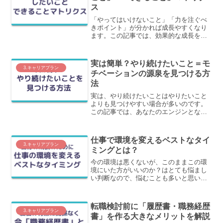
ス
「やってはいけないこと」「力を注ぐべ
きポイント」が分かれば成長やすくなり
ます。この記事では、効果的な成長を促
すための判別方法の一つ、「したいこと
（Will）×できること（Can）マトリク
ス」について、わかりやすく解説しま
実は簡単？やり続けたいこと＝モ
す。
3.キャリアプラン
チベーションの源泉を見つける方
法
実は、やり続けたいことはやりたいこと
よりも見つけやすい場合が多いのです。
この記事では、あなたのエンジンとなる
「やり続けたいこと＝モチベーションの
源泉」を見つける方法を解説します。
仕事で環境を変えるベストなタイ
3.キャリアプラン
ミングとは？
今の環境は悪くないが、このままこの環
境にいた方がいいのか？はとても悩まし
い判断なので、悩むことも多いと思いま
す。この記事では、どのような状態であ
れば、環境を変えた方がいいのか？の判
断基準を解説します。
転職検討前に「履歴書・職務経歴
3.キャリアプラン
書」を作る大きなメリットを解説