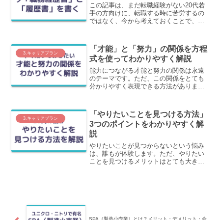
この記事は、まだ転職経験がない20代若
手の方向けに、転職する時に苦労するの
ではなく、今から考えておくことで、書
類通過しやすくなる「履歴書」と「職務
経歴書」が作成できるようになる方法を
わかりやすく解説します。
「才能」と「努力」の関係を方程
3.キャリアプラン
式を使ってわかりやすく解説
能力につながる才能と努力の関係は永遠
のテーマです。ただ、この関係をとても
分かりやすく表現できる方法がありま
す。この記事では、才能と努力の関係を
わかりやすく本質を突く表現で解説しま
す。
「やりたいことを見つける方法」
3.キャリアプラン
3つのポイントをわかりやすく解
説
やりたいことが見つからないという悩み
は、誰もが体験します。ただ、やりたい
ことを見つけるメリットはとても大きい
から、ぜひとも見つけてほしいのです。
この記事では、やりたいことの見つける
方法をわかりやすく紹介します。
SPA（製造小売業）とは？メリット・デメリット・会