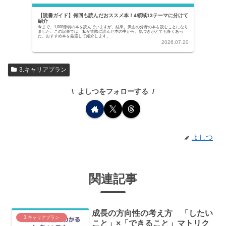
【読書ガイド】何回も読んだおススメ本！4領域13テーマに分けて
紹介
今まで、1,000冊弱の本を読んでいますが、結果、沢山の分野の本を読むことになり
ました。この記事では、私が実際に読んだ本の中から、気づきがとても多くあっ
た、おすすめ本を厳選して紹介します。
2026.07.20
3.キャリアプラン
よしつをフォローする
よしつ
関連記事
成長の方向性の考え方 「したい
3.キャリアプラン
こと」×「できること」マトリク