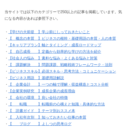
当サイトでは以下のカテゴリーで250以上の記事を掲載しています。気
になる内容があれば参照下さい。
・
【学びの大前提 】学ぶ前にしっておきたいこと
・
【 概念の本質 】ビジネスの根幹・基礎用語の本質・人の本質
・
【キャリアプラン】軸とタイミング・成長ロードマップ
・
【 自己成長 】定義から効率的な学びの方法を紹介
・
【社会人の悩み 】素朴な悩み・よくある悩みと対策
・
【 課題解決 】問題課題、戦略戦術フレームワーク・法則
・
【ビジネススキル】必須スキル・思考方法・コミュニケーション
・
【ビジネス用語 】基礎用語解説
・
【 企業会計 】一つの軸で理解・収益構造とコスト分析
・
【企業実例研究 】成長企業の成長理由
・
【 会社の環境 】良い会社の特徴
・
【 転職 】転職前の心構えと知識・具体的な方法
・
【 読書ガイド 】テーマ別おススメ本
・
【 入社年次別 】知っておきたい仕事の本質
・
【 ブログ 】よしつの思考ログ