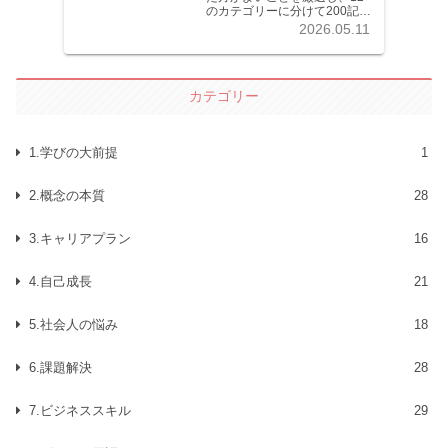
のカテゴリーに分けて200記事
以上を掲載しています。各記
2026.05.11
事共分かりやすく解説してい
ます。
カテゴリー
1.学びの大前提
1
2.概念の本質
28
3.キャリアプラン
16
4.自己成長
21
5.社会人の悩み
18
6.課題解決
28
7.ビジネススキル
29