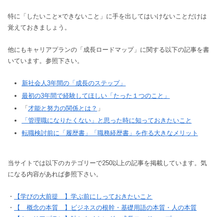
特に「したいこと×できないこと」に手を出してはいけないことだけは
覚えておきましょう。
他にもキャリアプランの「成長ロードマップ」に関する以下の記事を書
いています。参照下さい。
新社会人3年間の「成長のステップ」
最初の3年間で経験してほしい「たった１つのこと」
「
才能と努力の関係とは？
」
「管理職になりたくない」と思った時に知っておきたいこと
転職検討前に「履歴書」「職務経歴書」を作る大きなメリット
当サイトでは以下のカテゴリーで250以上の記事を掲載しています。気
になる内容があれば参照下さい。
・
【学びの大前提 】学ぶ前にしっておきたいこと
・
【 概念の本質 】ビジネスの根幹・基礎用語の本質・人の本質