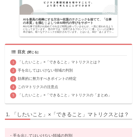
AIを最高の相棒にする方法〜枝葉のテクニックを捨てて、「仕事
の本質」を掴む｜よしつ＠AI時代の学びをサポート
AIが仕事で活用され始めてそれほど時間は経っていませんが、一気に使われるよう
になってきています。 世の中では「活用できるプロンプト〇〇選」といった記事や
本が溢れ、様々なテクニックが紹介されています。 とはいえ、AIが「あくまでツー
ルでしかな...
目次
「したいこと」×「できること」マトリクスとは？
手を出してはいけない領域の判別
効果的に努力すべきポイントの特定
このマトリクスの注意点
「したいこと」×「できること」マトリクスの「まとめ」
「したいこと」×「できること」マトリクスとは？
・手を出してはいけない領域の判別