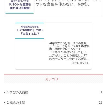
ウトな言葉を使わない」を解説
AIを味方につける「３つの能力」
と「土台」となるビジネス基礎知
識・思考のフレームワーク
ビジネスの基礎で知っておい
た方がよいことを厳選し、12
のカテゴリーに分けて200記事
以上を掲載しています。各記
2026.05.11
事共分かりやすく解説してい
ます。
カテゴリー
1.学びの大前提
1
2.概念の本質
28