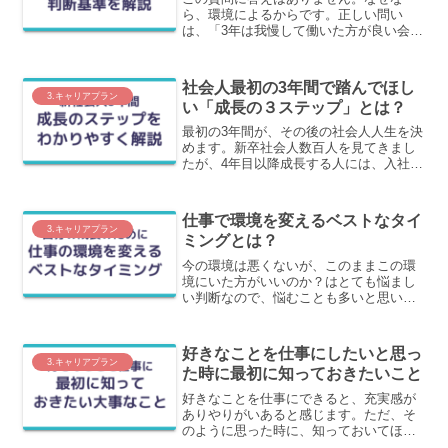
ら、環境によるからです。正しい問い
は、「3年は我慢して働いた方が良い会社
はどんな会社ですか？」です。この記事
では、3年間我慢して働いた方が良い会社
かどうか？が判断できる基準を解説しま
社会人最初の3年間で踏んでほし
す。
3.キャリアプラン
い「成長の３ステップ」とは？
最初の3年間が、その後の社会人人生を決
めます。新卒社会人数百人を見てきまし
たが、4年目以降成長する人には、入社3
年間で共通したステップを踏んでいま
す。この記事では、この踏んでほしい成
長のステップについてわかりやすく解説
仕事で環境を変えるベストなタイ
します。
3.キャリアプラン
ミングとは？
今の環境は悪くないが、このままこの環
境にいた方がいいのか？はとても悩まし
い判断なので、悩むことも多いと思いま
す。この記事では、どのような状態であ
れば、環境を変えた方がいいのか？の判
断基準を解説します。
好きなことを仕事にしたいと思っ
3.キャリアプラン
た時に最初に知っておきたいこと
好きなことを仕事にできると、充実感が
ありやりがいあると感じます。ただ、そ
のように思った時に、知っておいてほし
いことがあります。この記事では、この