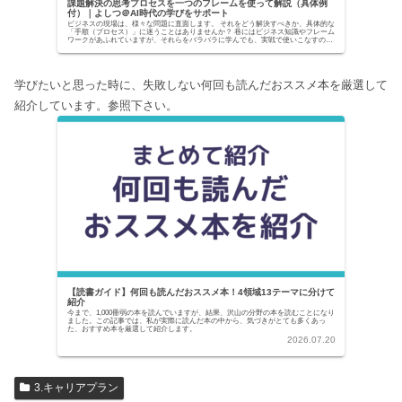
課題解決の思考プロセスを一つのフレームを使って解説（具体例
付）｜よしつ＠AI時代の学びをサポート
ビジネスの現場は、様々な問題に直面します。 それをどう解決すべきか、具体的な
「手順（プロセス）」に迷うことはありませんか？ 巷にはビジネス知識やフレーム
ワークがあふれていますが、それらをバラバラに学んでも、実戦で使いこなすのは
至難の業です。...
学びたいと思った時に、失敗しない何回も読んだおススメ本を厳選して
紹介しています。参照下さい。
【読書ガイド】何回も読んだおススメ本！4領域13テーマに分けて
紹介
今まで、1,000冊弱の本を読んでいますが、結果、沢山の分野の本を読むことになり
ました。この記事では、私が実際に読んだ本の中から、気づきがとても多くあっ
た、おすすめ本を厳選して紹介します。
2026.07.20
3.キャリアプラン