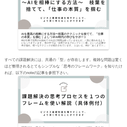
AIを最高の相棒にする方法〜枝葉のテクニックを捨てて、「仕事
の本質」を掴む｜よしつ＠AI時代の学びをサポート
AIが仕事で活用され始めてそれほど時間は経っていませんが、一気に使われるよう
になってきています。 世の中では「活用できるプロンプト〇〇選」といった記事や
本が溢れ、様々なテクニックが紹介されています。 とはいえ、AIが「あくまでツー
ルでしかな...
すべての課題解決には、共通の「型」が存在します。複雑な問題は驚く
ほど整理されるとてもシンプルな「思考のフレームワーク」を知りたけ
れば、以下のnoteの記事を参照下さい。