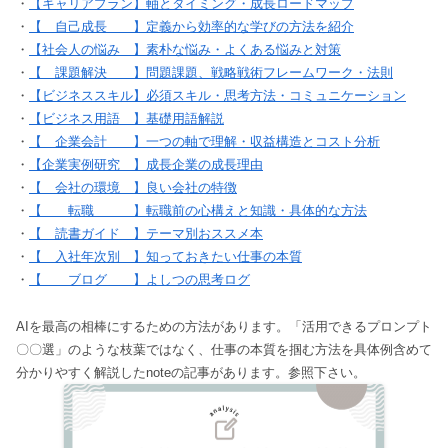
・
【キャリアプラン】軸とタイミング・成長ロードマップ
・
【 自己成長 】定義から効率的な学びの方法を紹介
・
【社会人の悩み 】素朴な悩み・よくある悩みと対策
・
【 課題解決 】問題課題、戦略戦術フレームワーク・法則
・
【ビジネススキル】必須スキル・思考方法・コミュニケーション
・
【ビジネス用語 】基礎用語解説
・
【 企業会計 】一つの軸で理解・収益構造とコスト分析
・
【企業実例研究 】成長企業の成長理由
・
【 会社の環境 】良い会社の特徴
・
【 転職 】転職前の心構えと知識・具体的な方法
・
【 読書ガイド 】テーマ別おススメ本
・
【 入社年次別 】知っておきたい仕事の本質
・
【 ブログ 】よしつの思考ログ
AIを最高の相棒にするための方法があります。「活用できるプロンプト
〇〇選」のような枝葉ではなく、仕事の本質を掴む方法を具体例含めて
分かりやすく解説したnoteの記事があります。参照下さい。