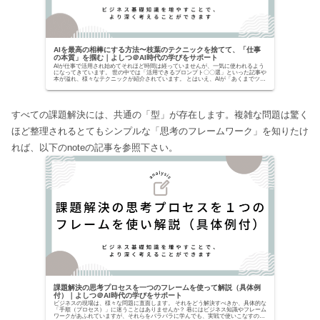
AIを最高の相棒にする方法〜枝葉のテクニックを捨てて、「仕事
の本質」を掴む｜よしつ＠AI時代の学びをサポート
AIが仕事で活用され始めてそれほど時間は経っていませんが、一気に使われるよう
になってきています。 世の中では「活用できるプロンプト〇〇選」といった記事や
本が溢れ、様々なテクニックが紹介されています。 とはいえ、AIが「あくまでツー
ルでしかな...
すべての課題解決には、共通の「型」が存在します。複雑な問題は驚く
ほど整理されるとてもシンプルな「思考のフレームワーク」を知りたけ
れば、以下のnoteの記事を参照下さい。
課題解決の思考プロセスを一つのフレームを使って解説（具体例
付）｜よしつ＠AI時代の学びをサポート
ビジネスの現場は、様々な問題に直面します。 それをどう解決すべきか、具体的な
「手順（プロセス）」に迷うことはありませんか？ 巷にはビジネス知識やフレーム
ワークがあふれていますが、それらをバラバラに学んでも、実戦で使いこなすのは