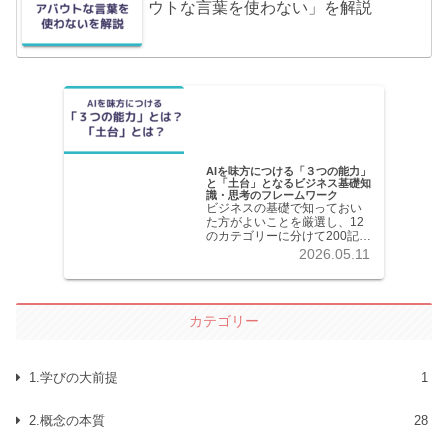
ウトな言葉を使わない」を解説
AIを味方につける「３つの能力」
と「土台」となるビジネス基礎知
識・思考のフレームワーク
ビジネスの基礎で知っておい
た方がよいことを厳選し、12
のカテゴリーに分けて200記事
以上を掲載しています。各記
2026.05.11
事共分かりやすく解説してい
ます。
カテゴリー
1.学びの大前提
1
2.概念の本質
28