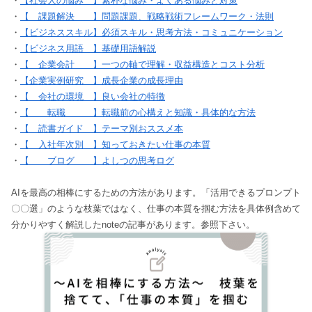
・
【社会人の悩み 】素朴な悩み・よくある悩みと対策
・
【 課題解決 】問題課題、戦略戦術フレームワーク・法則
・
【ビジネススキル】必須スキル・思考方法・コミュニケーション
・
【ビジネス用語 】基礎用語解説
・
【 企業会計 】一つの軸で理解・収益構造とコスト分析
・
【企業実例研究 】成長企業の成長理由
・
【 会社の環境 】良い会社の特徴
・
【 転職 】転職前の心構えと知識・具体的な方法
・
【 読書ガイド 】テーマ別おススメ本
・
【 入社年次別 】知っておきたい仕事の本質
・
【 ブログ 】よしつの思考ログ
AIを最高の相棒にするための方法があります。「活用できるプロンプト
〇〇選」のような枝葉ではなく、仕事の本質を掴む方法を具体例含めて
分かりやすく解説したnoteの記事があります。参照下さい。