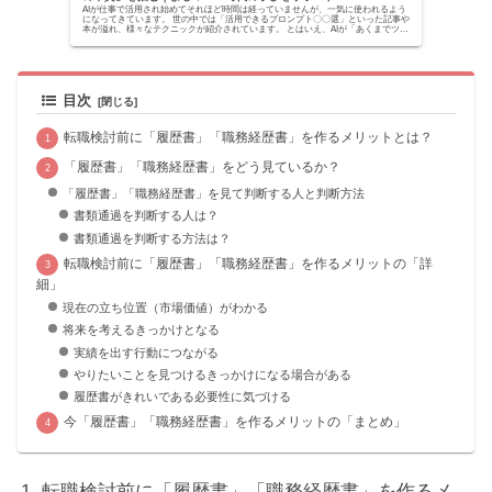
AIが仕事で活用され始めてそれほど時間は経っていませんが、一気に使われるよう
になってきています。 世の中では「活用できるプロンプト〇〇選」といった記事や
本が溢れ、様々なテクニックが紹介されています。 とはいえ、AIが「あくまでツー
ルでしかな...
目次
転職検討前に「履歴書」「職務経歴書」を作るメリットとは？
「履歴書」「職務経歴書」をどう見ているか？
「履歴書」「職務経歴書」を見て判断する人と判断方法
書類通過を判断する人は？
書類通過を判断する方法は？
転職検討前に「履歴書」「職務経歴書」を作るメリットの「詳
細」
現在の立ち位置（市場価値）がわかる
将来を考えるきっかけとなる
実績を出す行動につながる
やりたいことを見つけるきっかけになる場合がある
履歴書がきれいである必要性に気づける
今「履歴書」「職務経歴書」を作るメリットの「まとめ」
転職検討前に「履歴書」「職務経歴書」を作るメ