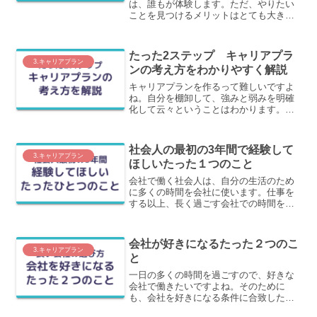
は、誰もが体験します。ただ、やりたい
ことを見つけるメリットはとても大きい
から、ぜひとも見つけてほしいのです。
この記事では、やりたいことの見つける
方法をわかりやすく紹介します。
たった2ステップ キャリアプラ
3.キャリアプラン
ンの考え方をわかりやすく解説
キャリアプランを作るって難しいですよ
ね。自分を棚卸して、強みと弱みを明確
化して云々ということはわかります。た
だそんな簡単に棚卸もできません。この
記事では、このように感じている方向け
に、たった2ステップでできるキャリアプ
社会人の最初の3年間で経験して
ランの考え方を紹介します。
3.キャリアプラン
ほしいたった１つのこと
会社で働く社会人は、自分の生活のため
に多くの時間を会社に使います。仕事を
する以上、長く過ごす会社での時間を、
充実して過ごしたいと考える人が多いと
思います。そのために、社会人になった
最初の3年間に経験してほしいたった１つ
会社が好きになるたった２つのこ
のことをわかりやすく解説します。
3.キャリアプラン
と
一日の多くの時間を過ごすので、好きな
会社で働きたいですよね。そのために
も、会社を好きになる条件に合致した会
社を選ぶことがとても大事になります。