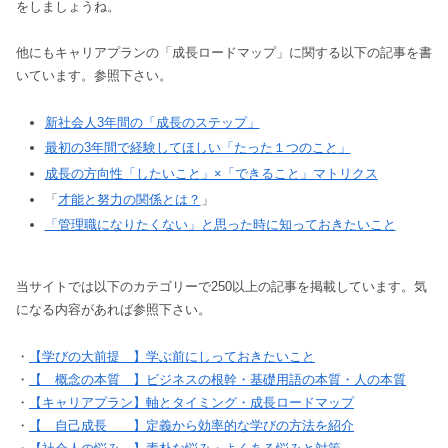
をしましょうね。
他にもキャリアプランの「成長ロードマップ」に関する以下の記事を書
いています。参照下さい。
新社会人3年間の「成長のステップ」
最初の3年間で経験してほしい「たった１つのこと」
成長の方向性「したいこと」×「できること」マトリクス
「
才能と努力の関係とは？
」
「管理職になりたくない」と思った時に知っておきたいこと
当サイトでは以下のカテゴリーで250以上の記事を掲載しています。気
になる内容があれば参照下さい。
・
【学びの大前提 】学ぶ前にしっておきたいこと
・
【 概念の本質 】ビジネスの根幹・基礎用語の本質・人の本質
・
【キャリアプラン】軸とタイミング・成長ロードマップ
・
【 自己成長 】定義から効率的な学びの方法を紹介