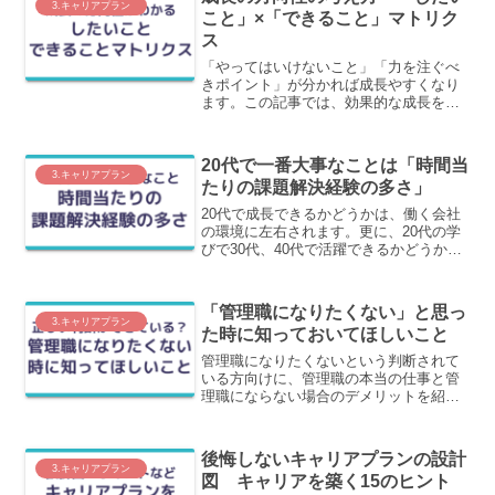
3.キャリアプラン
こと」×「できること」マトリク
ス
「やってはいけないこと」「力を注ぐべ
きポイント」が分かれば成長やすくなり
ます。この記事では、効果的な成長を促
すための判別方法の一つ、「したいこと
（Will）×できること（Can）マトリク
ス」について、わかりやすく解説しま
20代で一番大事なことは「時間当
す。
3.キャリアプラン
たりの課題解決経験の多さ」
20代で成長できるかどうかは、働く会社
の環境に左右されます。更に、20代の学
びで30代、40代で活躍できるかどうかが
決まります。今の会社で活躍できるかど
うかではなく、世間での市場価値が上が
るために一番大事なことをわかりやすく
「管理職になりたくない」と思っ
解説します。
3.キャリアプラン
た時に知っておいてほしいこと
管理職になりたくないという判断されて
いる方向けに、管理職の本当の仕事と管
理職にならない場合のデメリットを紹介
することで、今の判断が正しいかどうか
を判断できるように記事を書いていま
す。
後悔しないキャリアプランの設計
3.キャリアプラン
図 キャリアを築く15のヒント