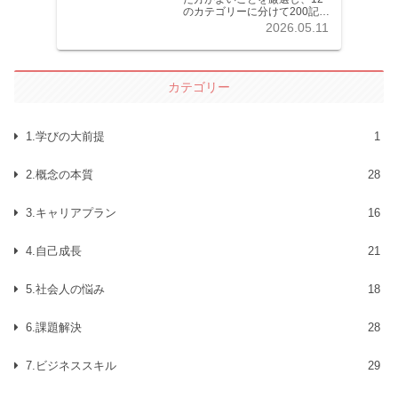
のカテゴリーに分けて200記事
以上を掲載しています。各記
2026.05.11
事共分かりやすく解説してい
ます。
カテゴリー
1.学びの大前提
1
2.概念の本質
28
3.キャリアプラン
16
4.自己成長
21
5.社会人の悩み
18
6.課題解決
28
7.ビジネススキル
29