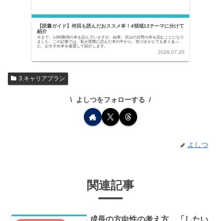
【読書ガイド】何回も読んだおススメ本！4領域13テーマに分けて
紹介
今まで、1,000冊弱の本を読んでいますが、結果、沢山の分野の本を読むことになり
ました。この記事では、私が実際に読んだ本の中から、気づきがとても多くあっ
た、おすすめ本を厳選して紹介します。
2026.07.20
3.キャリアプラン
よしつをフォローする
よしつ
関連記事
成長の方向性の考え方 「したい