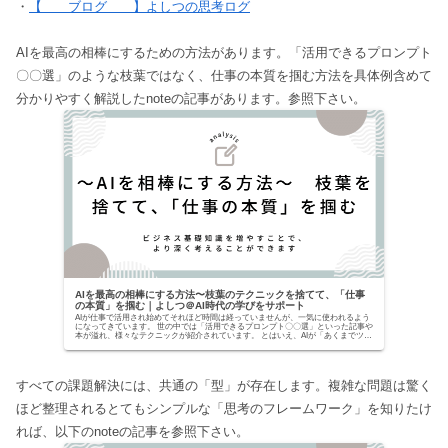
・
【 ブログ 】よしつの思考ログ
AIを最高の相棒にするための方法があります。「活用できるプロンプト
〇〇選」のような枝葉ではなく、仕事の本質を掴む方法を具体例含めて
分かりやすく解説したnoteの記事があります。参照下さい。
AIを最高の相棒にする方法〜枝葉のテクニックを捨てて、「仕事
の本質」を掴む｜よしつ＠AI時代の学びをサポート
AIが仕事で活用され始めてそれほど時間は経っていませんが、一気に使われるよう
になってきています。 世の中では「活用できるプロンプト〇〇選」といった記事や
本が溢れ、様々なテクニックが紹介されています。 とはいえ、AIが「あくまでツー
ルでしかな...
すべての課題解決には、共通の「型」が存在します。複雑な問題は驚く
ほど整理されるとてもシンプルな「思考のフレームワーク」を知りたけ
れば、以下のnoteの記事を参照下さい。