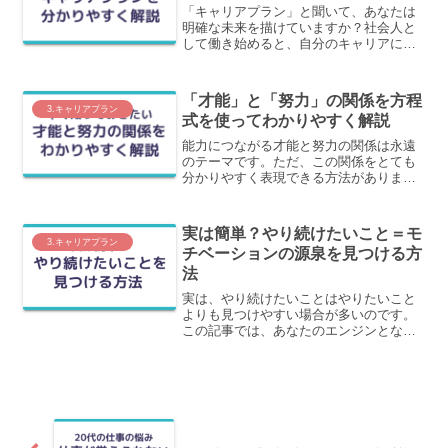
「キャリアプラン」と聞いて、あなたは
明確な未来を描けていますか？社会人と
して働き始めると、自分のキャリアにつ
いて悩みは尽きません。この記事では、
「キャリアプランの立て方」「軸とタイ
ミング」について、具体的なヒントを提
「才能」と「努力」の関係を方程
供します。
3.キャリアプラン
式を使ってわかりやすく解説
能力につながる才能と努力の関係は永遠
のテーマです。ただ、この関係をとても
分かりやすく表現できる方法がありま
す。この記事では、才能と努力の関係を
わかりやすく本質を突く表現で解説しま
す。
実は簡単？やり続けたいこと＝モ
3.キャリアプラン
チベーションの源泉を見つける方
法
実は、やり続けたいことはやりたいこと
よりも見つけやすい場合が多いのです。
この記事では、あなたのエンジンとなる
「やり続けたいこと＝モチベーションの
源泉」を見つける方法を解説します。