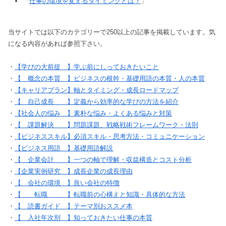
「
仕事の環境を変えるタイミングとは？
」
当サイトでは以下のカテゴリーで250以上の記事を掲載しています。気
になる内容があれば参照下さい。
・
【学びの大前提 】学ぶ前にしっておきたいこと
・
【 概念の本質 】ビジネスの根幹・基礎用語の本質・人の本質
・
【キャリアプラン】軸とタイミング・成長ロードマップ
・
【 自己成長 】定義から効率的な学びの方法を紹介
・
【社会人の悩み 】素朴な悩み・よくある悩みと対策
・
【 課題解決 】問題課題、戦略戦術フレームワーク・法則
・
【ビジネススキル】必須スキル・思考方法・コミュニケーション
・
【ビジネス用語 】基礎用語解説
・
【 企業会計 】一つの軸で理解・収益構造とコスト分析
・
【企業実例研究 】成長企業の成長理由
・
【 会社の環境 】良い会社の特徴
・
【 転職 】転職前の心構えと知識・具体的な方法
・
【 読書ガイド 】テーマ別おススメ本
・
【 入社年次別 】知っておきたい仕事の本質