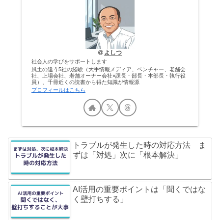
よしつ
社会人の学びをサポートします
風土の違う5社の経験（大手情報メディア、ベンチャー、老舗会
社、上場会社、老舗オーナー会社×課長・部長・本部長・執行役
員）、千冊近くの読書から得た知識が情報源
プロフィールはこちら
トラブルが発生した時の対応方法 ま
ずは「対処」次に「根本解決」
AI活用の重要ポイントは「聞くではな
く壁打ちする」