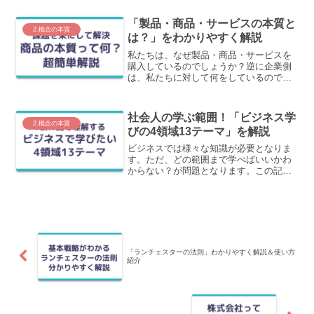
せん。この記事では、この「真実と事実
と意見」の違いを分かりやすく解説しま
「製品・商品・サービスの本質と
す。
2.概念の本質
は？」をわかりやすく解説
私たちは、なぜ製品・商品・サービスを
購入しているのでしょうか？逆に企業側
は、私たちに対して何をしているのでし
ょうか？この答えが製品・商品・サービ
スの本質となります。この記事では、こ
の本質についてわかりやすく解説しま
社会人の学ぶ範囲！「ビジネス学
す。
2.概念の本質
びの4領域13テーマ」を解説
ビジネスでは様々な知識が必要となりま
す。ただ、どの範囲まで学べばいいかわ
からない？が問題となります。この記事
では、ビジネスで学ぶべき4領域の紹介及
び説明と、各領域内で学ぶべきテーマの
紹介および学び方を紹介します。
「ランチェスターの法則」わかりやすく解説＆使い方
紹介