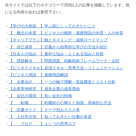
当サイトでは以下のカテゴリーで250以上の記事を掲載しています。気
になる内容があれば参照下さい。
・
【学びの大前提 】学ぶ前にしっておきたいこと
・
【 概念の本質 】ビジネスの根幹・基礎用語の本質・人の本質
・
【キャリアプラン】軸とタイミング・成長ロードマップ
・
【 自己成長 】定義から効率的な学びの方法を紹介
・
【社会人の悩み 】素朴な悩み・よくある悩みと対策
・
【 課題解決 】問題課題、戦略戦術フレームワーク・法則
・
【ビジネススキル】必須スキル・思考方法・コミュニケーション
・
【ビジネス用語 】基礎用語解説
・
【 企業会計 】一つの軸で理解・収益構造とコスト分析
・
【企業実例研究 】成長企業の成長理由
・
【 会社の環境 】良い会社の特徴
・
【 転職 】転職前の心構えと知識・具体的な方法
・
【 読書ガイド 】テーマ別おススメ本
・
【 入社年次別 】知っておきたい仕事の本質
・
【 ブログ 】よしつの思考ログ