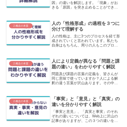
因」の違いを解説します。「現象」がお
きる「原因」を突き止めることができる
と、打ち手の精度が上がります。なぜな
ら課題特定までたどり着くからです。逆
に現象の対策をしていると対処療法にし
人の「性格形成」の過程を３つに
かならないです。
2.概念の本質
分けて理解する
人の性格は、主に3つのプロセスを経て形
成されていくと言われています。私たち
自身はもちろん、周りの人もこのプロセ
スを経て今の性格に至っています。この
記事では、性格を形成する３つのことに
ついてわかりやすく解説します。
人により定義が異なる「問題と課
2.概念の本質
題の違い」をわかりやすく解説
問題及び課題の言葉の定義を、皆さんが
同じ意味で使っていますか？人による解
釈の違う言葉が沢山あります。その中の
一例が「問題と課題」です。この記事で
は、問題・課題の意味と違いをわかりや
すく解説します。
「事実」と「意見」と「真実」の
2.概念の本質
違いを分かりやすく解説
「事実と意見」、「真実と事実」のそれ
ぞれの違いについては、Web上に沢山の
記事がありますが、この３つの違いをま
とめて明確にしている記事は実はありま