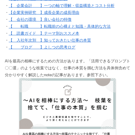
・
【 企業会計 】一つの軸で理解・収益構造とコスト分析
・
【企業実例研究 】成長企業の成長理由
・
【 会社の環境 】良い会社の特徴
・
【 転職 】転職前の心構えと知識・具体的な方法
・
【 読書ガイド 】テーマ別おススメ本
・
【 入社年次別 】知っておきたい仕事の本質
・
【 ブログ 】よしつの思考ログ
AIを最高の相棒にするための方法があります。「活用できるプロンプト
〇〇選」のような枝葉ではなく、仕事の本質を掴む方法を具体例含めて
分かりやすく解説したnoteの記事があります。参照下さい。
AIを最高の相棒にする方法〜枝葉のテクニックを捨てて、「仕事