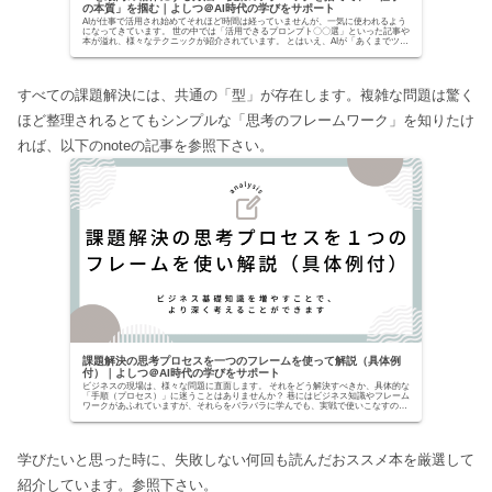
の本質」を掴む｜よしつ＠AI時代の学びをサポート
AIが仕事で活用され始めてそれほど時間は経っていませんが、一気に使われるよう
になってきています。 世の中では「活用できるプロンプト〇〇選」といった記事や
本が溢れ、様々なテクニックが紹介されています。 とはいえ、AIが「あくまでツー
ルでしかな...
すべての課題解決には、共通の「型」が存在します。複雑な問題は驚く
ほど整理されるとてもシンプルな「思考のフレームワーク」を知りたけ
れば、以下のnoteの記事を参照下さい。
課題解決の思考プロセスを一つのフレームを使って解説（具体例
付）｜よしつ＠AI時代の学びをサポート
ビジネスの現場は、様々な問題に直面します。 それをどう解決すべきか、具体的な
「手順（プロセス）」に迷うことはありませんか？ 巷にはビジネス知識やフレーム
ワークがあふれていますが、それらをバラバラに学んでも、実戦で使いこなすのは
至難の業です。...
学びたいと思った時に、失敗しない何回も読んだおススメ本を厳選して
紹介しています。参照下さい。