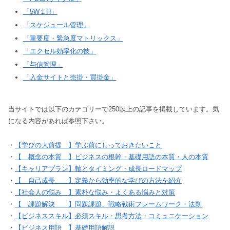
「5W１H」
「スケジュール管理」
「重要度・緊急度マトリックス」
「エクセル効率化の技」
「与信管理」
「入金サイトと売掛・買掛金」
当サイトでは以下のカテゴリーで250以上の記事を掲載しています。気
になる内容があれば参照下さい。
・
【学びの大前提 】学ぶ前にしっておきたいこと
・
【 概念の本質 】ビジネスの根幹・基礎用語の本質・人の本質
・
【キャリアプラン】軸とタイミング・成長ロードマップ
・
【 自己成長 】定義から効率的な学びの方法を紹介
・
【社会人の悩み 】素朴な悩み・よくある悩みと対策
・
【 課題解決 】問題課題、戦略戦術フレームワーク・法則
・
【ビジネススキル】必須スキル・思考方法・コミュニケーション
・
【ビジネス用語 】基礎用語解説