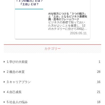
AIを味方につける「３つの能力」
と「土台」となるビジネス基礎知
識・思考のフレームワーク
ビジネスの基礎で知っておい
た方がよいことを厳選し、12
のカテゴリーに分けて200記事
以上を掲載しています。各記
2026.05.11
事共分かりやすく解説してい
ます。
カテゴリー
1.学びの大前提
1
2.概念の本質
28
3.キャリアプラン
16
4.自己成長
21
5.社会人の悩み
18