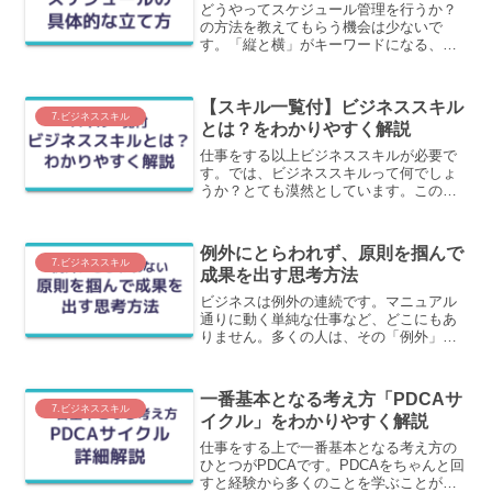
どうやってスケジュール管理を行うか？
の方法を教えてもらう機会は少ないで
す。「縦と横」がキーワードになる、ス
ケジュール管理の基本についてわかりや
すく解説します。
【スキル一覧付】ビジネススキル
7.ビジネススキル
とは？をわかりやすく解説
仕事をする以上ビジネススキルが必要で
す。では、ビジネススキルって何でしょ
うか？とても漠然としています。この記
事では、ビジネススキルをひとつの考え
方でつなぐことで、全体及び詳細を体系
立てて、わかりやすく解説します。
例外にとらわれず、原則を掴んで
7.ビジネススキル
成果を出す思考方法
ビジネスは例外の連続です。マニュアル
通りに動く単純な仕事など、どこにもあ
りません。多くの人は、その「例外」の
一つひとつを抱え込み、思考の重りにし
てしまっています。私もそのような経験
をしてきました。教えてもらったこと、
一番基本となる考え方「PDCAサ
本などで学んだこと通りに...
7.ビジネススキル
イクル」をわかりやすく解説
仕事をする上で一番基本となる考え方の
ひとつがPDCAです。PDCAをちゃんと回
すと経験から多くのことを学ぶことがで