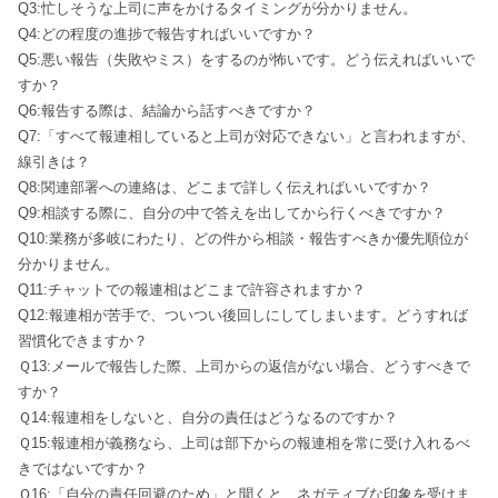
Q3:忙しそうな上司に声をかけるタイミングが分かりません。
Q4:どの程度の進捗で報告すればいいですか？
Q5:悪い報告（失敗やミス）をするのが怖いです。どう伝えればいいで
すか？
Q6:報告する際は、結論から話すべきですか？
Q7:「すべて報連相していると上司が対応できない」と言われますが、
線引きは？
Q8:関連部署への連絡は、どこまで詳しく伝えればいいですか？
Q9:相談する際に、自分の中で答えを出してから行くべきですか？
Q10:業務が多岐にわたり、どの件から相談・報告すべきか優先順位が
分かりません。
Q11:チャットでの報連相はどこまで許容されますか？
Q12:報連相が苦手で、ついつい後回しにしてしまいます。どうすれば
習慣化できますか？
Ｑ13:メールで報告した際、上司からの返信がない場合、どうすべきで
すか？
Ｑ14:報連相をしないと、自分の責任はどうなるのですか？
Ｑ15:報連相が義務なら、上司は部下からの報連相を常に受け入れるべ
きではないですか？
Ｑ16:「自分の責任回避のため」と聞くと、ネガティブな印象を受けま