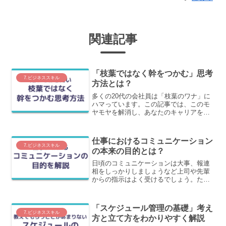
関連記事
「枝葉ではなく幹をつかむ」思考
7.ビジネススキル
方法とは？
多くの20代の会社員は「枝葉のワナ」に
ハマっています。この記事では、このモ
ヤモヤを解消し、あなたのキャリアを根
本から変える「枝葉ではなく幹をつか
む」ための具体的で実践的な思考法を解
説します。
仕事におけるコミュニケーション
7.ビジネススキル
の本来の目的とは？
日頃のコミュニケーションは大事、報連
相をしっかりしましょうなど上司や先輩
からの指示はよく受けるでしょう。た
だ、具体的に「どうすればいいのか？」
となると、途端に迷ってしまうはずで
す。この記事では、仕事におけるコミュ
「スケジュール管理の基礎」考え
ニケーションの本来の目的についてわか
7.ビジネススキル
方と立て方をわかりやすく解説
りやすく解説します。