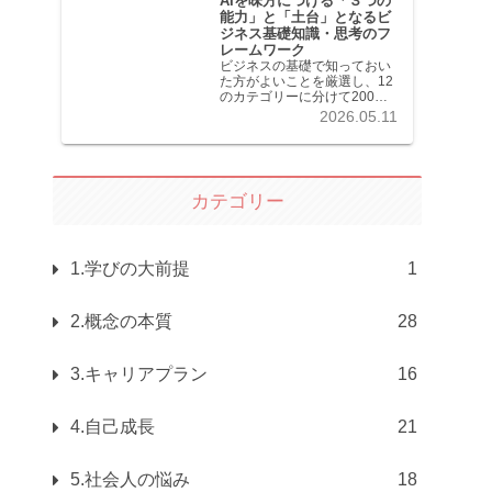
AIを味方につける「３つの
能力」と「土台」となるビ
ジネス基礎知識・思考のフ
レームワーク
ビジネスの基礎で知っておい
た方がよいことを厳選し、12
のカテゴリーに分けて200記
事以上を掲載しています。各
2026.05.11
記事共分かりやすく解説して
います。
カテゴリー
1.学びの大前提
1
2.概念の本質
28
3.キャリアプラン
16
4.自己成長
21
5.社会人の悩み
18