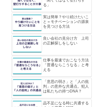
「聞くではなく壁打ちす
る」
実は簡単？やり続けたいこ
と＝モチベーションの源泉
を見つける方法
良い会社の見分け方 上司
の正解探しをしない
仕事を最速でおこなう方法
「普通ならこうなる」と考
える
「意思の弱さ」と「人の批
判」の意外な共通点。犯人
は私たちの持つDNA？
品不足になる時に共通する