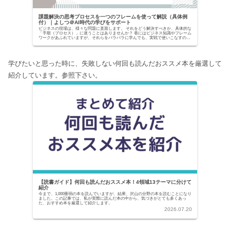
課題解決の思考プロセスを一つのフレームを使って解説（具体例
付）｜よしつ＠AI時代の学びをサポート
ビジネスの現場は、様々な問題に直面します。 それをどう解決すべきか、具体的な
「手順（プロセス）」に迷うことはありませんか？ 巷にはビジネス知識やフレーム
ワークがあふれていますが、それらをバラバラに学んでも、実戦で使いこなすのは
至難の業です。...
学びたいと思った時に、失敗しない何回も読んだおススメ本を厳選して
紹介しています。参照下さい。
【読書ガイド】何回も読んだおススメ本！4領域13テーマに分けて
紹介
今まで、1,000冊弱の本を読んでいますが、結果、沢山の分野の本を読むことになり
ました。この記事では、私が実際に読んだ本の中から、気づきがとても多くあっ
た、おすすめ本を厳選して紹介します。
2026.07.20