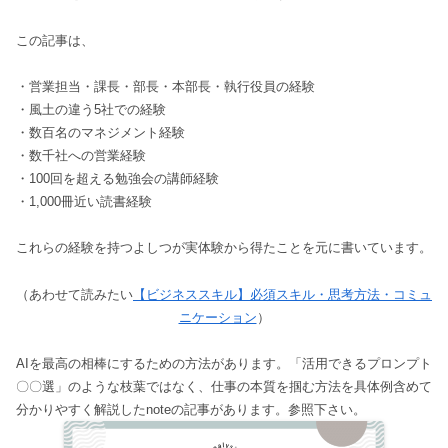
この記事は、
・営業担当・課長・部長・本部長・執行役員の経験
・風土の違う5社での経験
・数百名のマネジメント経験
・数千社への営業経験
・100回を超える勉強会の講師経験
・1,000冊近い読書経験
これらの経験を持つよしつが実体験から得たことを元に書いています。
（あわせて読みたい
【ビジネススキル】必須スキル・思考方法・コミュ
ニケーション
）
AIを最高の相棒にするための方法があります。「活用できるプロンプト
〇〇選」のような枝葉ではなく、仕事の本質を掴む方法を具体例含めて
分かりやすく解説したnoteの記事があります。参照下さい。