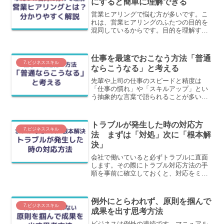
にすると簡単に理解できる
りやすく解説します。
営業ヒアリングで悩む方が多いです。こ
れは、営業ヒアリングのふたつの目的を
混同しているからです。目的を理解する
と、実はとてもシンプルになります。こ
の記事では、営業ヒアリングの目的を明
確にした上で詳細に解説します。
仕事を最速でおこなう方法「普通
7.ビジネススキル
ならこうなる」と考える
先輩や上司の仕事のスピードと精度は
「仕事の慣れ」や「スキルアップ」とい
う抽象的な言葉で語られることが多い現
象です。しかし、その仕組みはもっと具
体的な言葉で説明することができます。
この記事では、先輩たちのスピードの正
トラブルが発生した時の対応方
体である「具体的な思考法」を分かりや
7.ビジネススキル
法 まずは「対処」次に「根本解
すく解説します。
決」
会社で働いていると必ずトラブルに直面
します。その際にトラブル対応方法の手
順を事前に確立しておくと、対応をミス
なく行うことができます。この記事で
は、トラブル対応の大前提を紹介した上
で、対応方法を解説します。
例外にとらわれず、原則を掴んで
7.ビジネススキル
成果を出す思考方法
ビジネスは例外の連続です。マニュアル