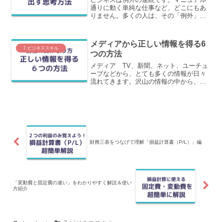
通りに動く単純な仕事など、どこにもあ
りません。多くの人は、その「例外」の
一つひとつを抱え込み、思考の重りにし
てしまっています。私もそのような経験
をしてきました。教えてもらったこと、
メディアから正しい情報を得る6
本などで学んだこと通りに...
7.ビジネススキル
つの方法
メディア TV、新聞、ネット、ユーチュ
ーブなどから、とても多くの情報が日々
流れてきます。沢山の情報の中から、ど
うすれば正しい情報を得ることができる
のか？を6つのポイントでわかりやすく解
説します。
財務三表をつなげて理解「損益計算書（P/L）」編
「変動費と固定費の違い」をわかりやすく解説＆使い
方紹介