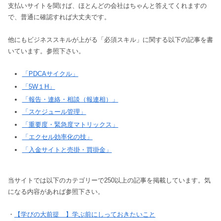
支払いサイトを聞けば、ほとんどの会社はちゃんと答えてくれますの
で、普通に確認すれば大丈夫です。
他にもビジネススキルが上がる「必須スキル」に関する以下の記事を書
いています。参照下さい。
「PDCAサイクル」
「5W１H」
「報告・連絡・相談（報連相）」
「スケジュール管理」
「重要度・緊急度マトリックス」
「エクセル効率化の技」
「入金サイトと売掛・買掛金」
当サイトでは以下のカテゴリーで250以上の記事を掲載しています。気
になる内容があれば参照下さい。
・
【学びの大前提 】学ぶ前にしっておきたいこと