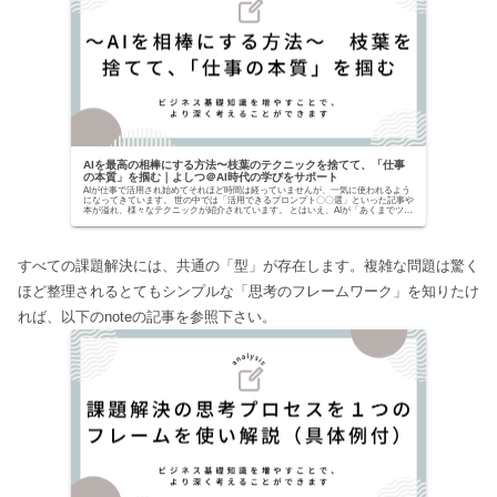
AIを最高の相棒にする方法〜枝葉のテクニックを捨てて、「仕事
の本質」を掴む｜よしつ＠AI時代の学びをサポート
AIが仕事で活用され始めてそれほど時間は経っていませんが、一気に使われるよう
になってきています。 世の中では「活用できるプロンプト〇〇選」といった記事や
本が溢れ、様々なテクニックが紹介されています。 とはいえ、AIが「あくまでツー
ルでしかな...
すべての課題解決には、共通の「型」が存在します。複雑な問題は驚く
ほど整理されるとてもシンプルな「思考のフレームワーク」を知りたけ
れば、以下のnoteの記事を参照下さい。