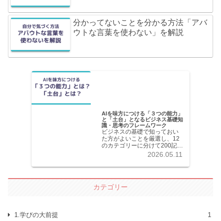
分かってないことを分かる方法「アバ
ウトな言葉を使わない」を解説
AIを味方につける「３つの能力」
と「土台」となるビジネス基礎知
識・思考のフレームワーク
ビジネスの基礎で知っておい
た方がよいことを厳選し、12
のカテゴリーに分けて200記事
以上を掲載しています。各記
2026.05.11
事共分かりやすく解説してい
ます。
カテゴリー
1.学びの大前提
1