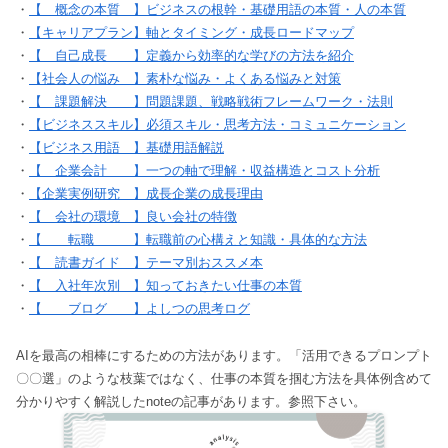
・
【 概念の本質 】ビジネスの根幹・基礎用語の本質・人の本質
・
【キャリアプラン】軸とタイミング・成長ロードマップ
・
【 自己成長 】定義から効率的な学びの方法を紹介
・
【社会人の悩み 】素朴な悩み・よくある悩みと対策
・
【 課題解決 】問題課題、戦略戦術フレームワーク・法則
・
【ビジネススキル】必須スキル・思考方法・コミュニケーション
・
【ビジネス用語 】基礎用語解説
・
【 企業会計 】一つの軸で理解・収益構造とコスト分析
・
【企業実例研究 】成長企業の成長理由
・
【 会社の環境 】良い会社の特徴
・
【 転職 】転職前の心構えと知識・具体的な方法
・
【 読書ガイド 】テーマ別おススメ本
・
【 入社年次別 】知っておきたい仕事の本質
・
【 ブログ 】よしつの思考ログ
AIを最高の相棒にするための方法があります。「活用できるプロンプト
〇〇選」のような枝葉ではなく、仕事の本質を掴む方法を具体例含めて
分かりやすく解説したnoteの記事があります。参照下さい。