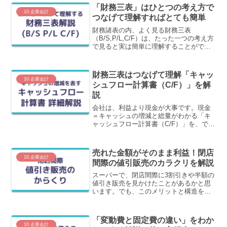
「財務三表」はひとつの考え方で
10.企業会計
つなげて理解すればとても簡単
財務諸表の内、よく見る財務三表
（B/S,P/L,C/F）は、たった一つの考え方
で見ると実は簡単に理解することができ
ます。「現金を使って現金を増やす器」
という考え方です。この考え方で財務三
表をわかりやすく解説しています。
財務三表はつなげて理解「キャッ
10.企業会計
シュフロー計算書（C/F）」を解
説
会社は、利益より現金が大事です。現金
＝キャッシュの増減と総量がわかる「キ
ャッシュフロー計算書（C/F）」を、でき
るだけ詳しくわかりやすく説明していき
ます。
売れた金額がそのまま利益！閉店
10.企業会計
間際の値引販売のカラクリを解説
スーパーで、閉店間際に3割引きや半額の
値引き販売を見かけたことがあるかと思
います。でも、このメリットと構造を具
体的に理解できることで、ビジネスの大
事な本質のひとつがわかったことになり
ます。このメリットと構造をわかりやす
「変動費と固定費の違い」をわか
く解説します。
10.企業会計