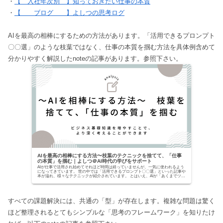
・
【 入社年次別 】知っておきたい仕事の本質
・
【 ブログ 】よしつの思考ログ
AIを最高の相棒にするための方法があります。「活用できるプロンプト
〇〇選」のような枝葉ではなく、仕事の本質を掴む方法を具体例含めて
分かりやすく解説したnoteの記事があります。参照下さい。
AIを最高の相棒にする方法〜枝葉のテクニックを捨てて、「仕事
の本質」を掴む｜よしつ＠AI時代の学びをサポート
AIが仕事で活用され始めてそれほど時間は経っていませんが、一気に使われるよう
になってきています。 世の中では「活用できるプロンプト〇〇選」といった記事や
本が溢れ、様々なテクニックが紹介されています。 とはいえ、AIが「あくまでツー
ルでしかな...
すべての課題解決には、共通の「型」が存在します。複雑な問題は驚く
ほど整理されるとてもシンプルな「思考のフレームワーク」を知りたけ