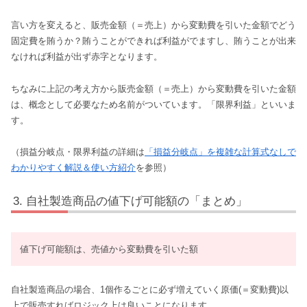
言い方を変えると、販売金額（＝売上）から変動費を引いた金額でどう
固定費を賄うか？賄うことができれば利益がでますし、賄うことが出来
なければ利益が出ず赤字となります。
ちなみに上記の考え方から販売金額（＝売上）から変動費を引いた金額
は、概念として必要なため名前がついています。「限界利益」といいま
す。
（損益分岐点・限界利益の詳細は
「損益分岐点」を複雑な計算式なしで
わかりやすく解説＆使い方紹介
を参照）
自社製造商品の値下げ可能額の「まとめ」
値下げ可能額は、売値から変動費を引いた額
自社製造商品の場合、1個作るごとに必ず増えていく原価(＝変動費)以
上で販売すればロジック上は良いことになります。