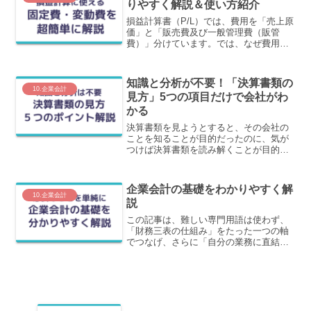
りやすく解説＆使い方紹介
損益計算書（P/L）では、費用を「売上原
価」と「販売費及び一般管理費（販管
費）」分けています。では、なぜ費用を
わざわざ別の分け方である「変動費」と
「固定費」に分けるのでしょうか？この
ことを含めて、変動費と固定費をわかり
知識と分析が不要！「決算書類の
やすく解説します。
10.企業会計
見方」5つの項目だけで会社がわ
かる
決算書類を見ようとすると、その会社の
ことを知ることが目的だったのに、気が
つけば決算書類を読み解くことが目的に
なってしまうことが多くあります。この
記事では、見方の詳細ではなく、見る部
分を５つに絞って紹介しています。
企業会計の基礎をわかりやすく解
10.企業会計
説
この記事は、難しい専門用語は使わず、
「財務三表の仕組み」をたった一つの軸
でつなげ、さらに「自分の業務に直結す
るコストの分析方法」までを徹底解説し
ます。会計の基礎をマスターして、自社
の経営状況や市場の動きを読み解く「ビ
ジネスの羅針盤」を手に入れましょう。