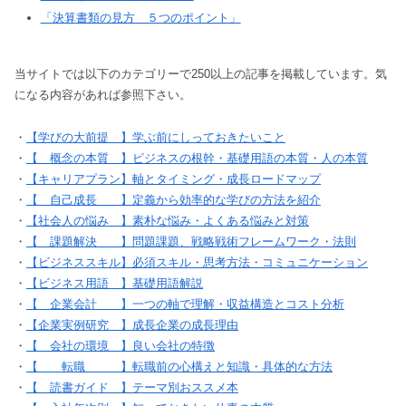
「決算書類の見方 ５つのポイント」
当サイトでは以下のカテゴリーで250以上の記事を掲載しています。気
になる内容があれば参照下さい。
・
【学びの大前提 】学ぶ前にしっておきたいこと
・
【 概念の本質 】ビジネスの根幹・基礎用語の本質・人の本質
・
【キャリアプラン】軸とタイミング・成長ロードマップ
・
【 自己成長 】定義から効率的な学びの方法を紹介
・
【社会人の悩み 】素朴な悩み・よくある悩みと対策
・
【 課題解決 】問題課題、戦略戦術フレームワーク・法則
・
【ビジネススキル】必須スキル・思考方法・コミュニケーション
・
【ビジネス用語 】基礎用語解説
・
【 企業会計 】一つの軸で理解・収益構造とコスト分析
・
【企業実例研究 】成長企業の成長理由
・
【 会社の環境 】良い会社の特徴
・
【 転職 】転職前の心構えと知識・具体的な方法
・
【 読書ガイド 】テーマ別おススメ本