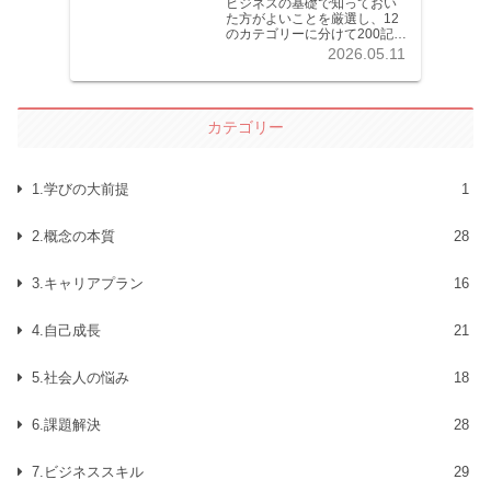
ビジネスの基礎で知っておい
た方がよいことを厳選し、12
のカテゴリーに分けて200記事
以上を掲載しています。各記
2026.05.11
事共分かりやすく解説してい
ます。
カテゴリー
1.学びの大前提
1
2.概念の本質
28
3.キャリアプラン
16
4.自己成長
21
5.社会人の悩み
18
6.課題解決
28
7.ビジネススキル
29