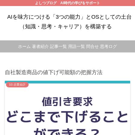
よしつブログ AI時代の学びをサポート
AIを味方につける「3つの能力」とOSとしての土台
（知識・思考・キャリア）を構築する
ホーム
著者紹介
記事一覧
用語一覧
問合せ
思考ログ
自社製造商品の値下げ可能額の把握方法
10.企業会計