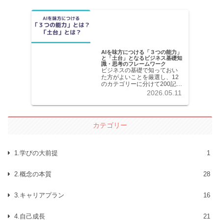
AIを味方につける「３つの能力」
と「土台」となるビジネス基礎知
識・思考のフレームワーク
ビジネスの基礎で知っておい
た方がよいことを厳選し、12
のカテゴリーに分けて200記事
以上を掲載しています。各記
2026.05.11
事共分かりやすく解説してい
ます。
カテゴリー
1.学びの大前提
1
2.概念の本質
28
3.キャリアプラン
16
4.自己成長
21