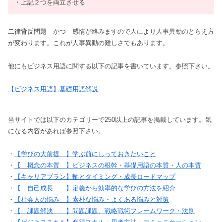
・上記２つを両立させる
二律背反問題 かつ 感情が絡みますので人により人事異動のとらえ方
が変わります。これが人事異動の難しさでもあります。
他にもビジネス用語に関する以下の記事を書いています。参照下さい。
【ビジネス用語】基礎用語解説
当サイトでは以下のカテゴリーで250以上の記事を掲載しています。気
になる内容があれば参照下さい。
・
【学びの大前提 】学ぶ前にしっておきたいこと
・
【 概念の本質 】ビジネスの根幹・基礎用語の本質・人の本質
・
【キャリアプラン】軸とタイミング・成長ロードマップ
・
【 自己成長 】定義から効率的な学びの方法を紹介
・
【社会人の悩み 】素朴な悩み・よくある悩みと対策
・
【 課題解決 】問題課題、戦略戦術フレームワーク・法則