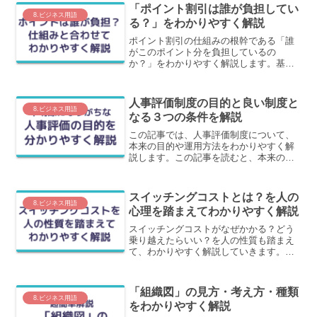
に、広義・狭義・手法の３つに分解して
「ポイント割引は誰が負担してい
解説します。
8.ビジネス用語
る？」をわかりやすく解説
ポイント割引の仕組みの根幹である「誰
がこのポイント分を負担しているの
か？」をわかりやすく解説します。基本
部分の負担方法と、ポイントアップやポ
イントプレゼント分の負担がどのように
なっているかがわかります。
人事評価制度の目的と良い制度と
8.ビジネス用語
なる３つの条件を解説
この記事では、人事評価制度について、
本来の目的や運用方法をわかりやすく解
説します。この記事を読むと、本来の人
事評価制度がわかり、今働いている会社
の人事評価制度が良い制度なのか？悪い
制度なのかがわかります。
スイッチングコストとは？を人の
8.ビジネス用語
心理を踏まえてわかりやすく解説
スイッチングコストがなぜかかる？どう
乗り越えたらいい？を人の性質も踏まえ
て、わかりやすく解説していきます。人
はそもそも物事を変えたくない生き物で
す。それがスイッチングコストに深くか
かわっています。
「組織図」の見方・考え方・種類
8.ビジネス用語
をわかりやすく解説