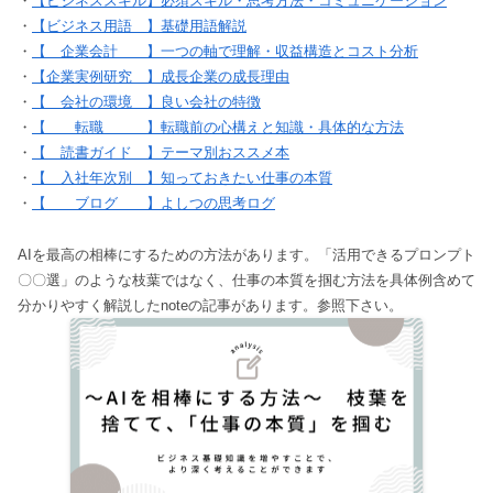
・
【ビジネススキル】必須スキル・思考方法・コミュニケーション
・
【ビジネス用語 】基礎用語解説
・
【 企業会計 】一つの軸で理解・収益構造とコスト分析
・
【企業実例研究 】成長企業の成長理由
・
【 会社の環境 】良い会社の特徴
・
【 転職 】転職前の心構えと知識・具体的な方法
・
【 読書ガイド 】テーマ別おススメ本
・
【 入社年次別 】知っておきたい仕事の本質
・
【 ブログ 】よしつの思考ログ
AIを最高の相棒にするための方法があります。「活用できるプロンプト
〇〇選」のような枝葉ではなく、仕事の本質を掴む方法を具体例含めて
分かりやすく解説したnoteの記事があります。参照下さい。