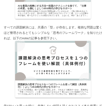
AIを最高の相棒にする方法〜枝葉のテクニックを捨てて、「仕事
の本質」を掴む｜よしつ＠AI時代の学びをサポート
AIが仕事で活用され始めてそれほど時間は経っていませんが、一気に使われるよう
になってきています。 世の中では「活用できるプロンプト〇〇選」といった記事や
本が溢れ、様々なテクニックが紹介されています。 とはいえ、AIが「あくまでツー
ルでしかな...
すべての課題解決には、共通の「型」が存在します。複雑な問題は驚く
ほど整理されるとてもシンプルな「思考のフレームワーク」を知りたけ
れば、以下のnoteの記事を参照下さい。
課題解決の思考プロセスを一つのフレームを使って解説（具体例
付）｜よしつ＠AI時代の学びをサポート
ビジネスの現場は、様々な問題に直面します。 それをどう解決すべきか、具体的な
「手順（プロセス）」に迷うことはありませんか？ 巷にはビジネス知識やフレーム
ワークがあふれていますが、それらをバラバラに学んでも、実戦で使いこなすのは
至難の業です。...
学びたいと思った時に、失敗しない何回も読んだおススメ本を厳選して