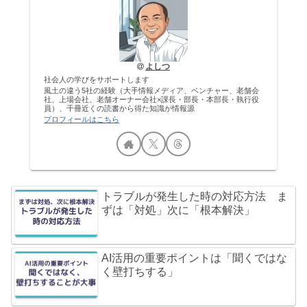
よしつ
社会人の学びをサポートします
風土の違う5社の経験（大手情報メディア、ベンチャー、老舗会
社、上場会社、老舗オーナー会社×課長・部長・本部長・執行役
員）、千冊近くの読書から得た知識が情報源
プロフィールはこちら
トラブルが発生した時の対応方法 ま
ずは「対処」次に「根本解決」
AI活用の重要ポイントは「聞くではな
く壁打ちする」