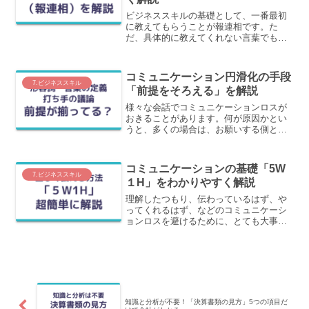
ビジネススキルの基礎として、一番最初
に教えてもらうことが報連相です。た
だ、具体的に教えてくれない言葉でもあ
ります。このような問題を持つ報連相を
組織の本質である「分業と権限委譲」と
いう切り口で、なぜ報連相が必要なのか
コミュニケーション円滑化の手段
を解説します。
7.ビジネススキル
「前提をそろえる」を解説
様々な会話でコミュニケーションロスが
おきることがあります。何が原因かとい
うと、多くの場合は、お願いする側とお
願いされる側の「前提がそろっていな
い」ことです。この前提をそろえるにつ
いて解説します。
コミュニケーションの基礎「5W
7.ビジネススキル
１H」をわかりやすく解説
理解したつもり、伝わっているはず、や
ってくれるはず、などのコミュニケーシ
ョンロスを避けるために、とても大事な
スキルの5W1Hをわかりやすく解説しま
す。
知識と分析が不要！「決算書類の見方」5つの項目だ