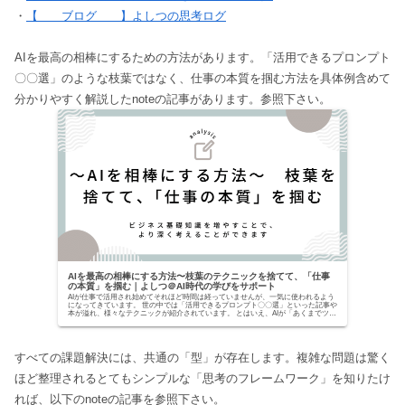
・
【 ブログ 】よしつの思考ログ
AIを最高の相棒にするための方法があります。「活用できるプロンプト
〇〇選」のような枝葉ではなく、仕事の本質を掴む方法を具体例含めて
分かりやすく解説したnoteの記事があります。参照下さい。
AIを最高の相棒にする方法〜枝葉のテクニックを捨てて、「仕事
の本質」を掴む｜よしつ＠AI時代の学びをサポート
AIが仕事で活用され始めてそれほど時間は経っていませんが、一気に使われるよう
になってきています。 世の中では「活用できるプロンプト〇〇選」といった記事や
本が溢れ、様々なテクニックが紹介されています。 とはいえ、AIが「あくまでツー
ルでしかな...
すべての課題解決には、共通の「型」が存在します。複雑な問題は驚く
ほど整理されるとてもシンプルな「思考のフレームワーク」を知りたけ
れば、以下のnoteの記事を参照下さい。