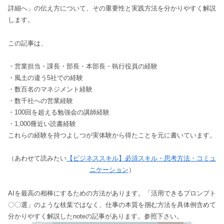
詳細へ」の伝え方について、その重要性と実践方法を分かりやすく解説
します。
この記事は、
・営業担当・課長・部長・本部長・執行役員の経験
・風土の違う5社での経験
・数百名のマネジメント経験
・数千社への営業経験
・100回を超える勉強会の講師経験
・1,000冊近い読書経験
これらの経験を持つよしつが実体験から得たことを元に書いています。
（あわせて読みたい
【ビジネススキル】必須スキル・思考方法・コミュ
ニケーション
）
AIを最高の相棒にするための方法があります。「活用できるプロンプト
〇〇選」のような枝葉ではなく、仕事の本質を掴む方法を具体例含めて
分かりやすく解説したnoteの記事があります。参照下さい。