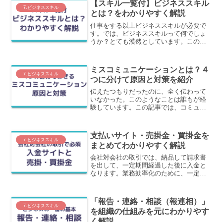
【スキル一覧付】ビジネススキル
7.ビジネススキル
とは？をわかりやすく解説
仕事をする以上ビジネススキルが必要で
す。では、ビジネススキルって何でしょ
うか？とても漠然としています。この記
事では、ビジネススキルをひとつの考え
方でつなぐことで、全体及び詳細を体系
立てて、わかりやすく解説します。
ミスコミュニケーションとは？４
7.ビジネススキル
つに分けて原因と対策を紹介
伝えたつもりだったのに、全く伝わって
いなかった。このようなことは誰もが経
験しています。この記事では、コミュニ
ケーション全体のフローの中で、ミスコ
ミュニケーションが起きる４つの部分の
原因と対策をわかりやすく解説します。
支払いサイト・売掛金・買掛金を
7.ビジネススキル
まとめてわかりやすく解説
会社対会社の取引では、納品して請求書
を出して、一定期間経過した後に入金と
なります。業務効率化のために、一定期
間に届いた請求書をまとめて支払う方法
を取るようになりました。この記事で
は、支払いサイトと売掛金・買掛金をま
「報告・連絡・相談（報連相）」
とめてわかりやすく解説しています。
7.ビジネススキル
を組織の仕組みを元にわかりやす
く解説