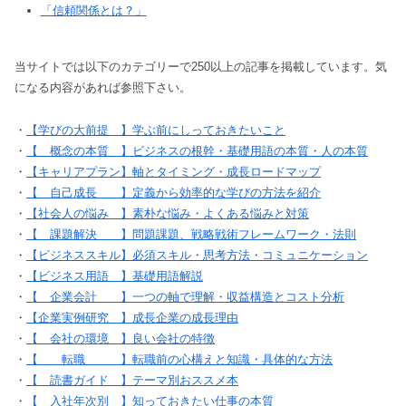
「信頼関係とは？」
当サイトでは以下のカテゴリーで250以上の記事を掲載しています。気
になる内容があれば参照下さい。
・
【学びの大前提 】学ぶ前にしっておきたいこと
・
【 概念の本質 】ビジネスの根幹・基礎用語の本質・人の本質
・
【キャリアプラン】軸とタイミング・成長ロードマップ
・
【 自己成長 】定義から効率的な学びの方法を紹介
・
【社会人の悩み 】素朴な悩み・よくある悩みと対策
・
【 課題解決 】問題課題、戦略戦術フレームワーク・法則
・
【ビジネススキル】必須スキル・思考方法・コミュニケーション
・
【ビジネス用語 】基礎用語解説
・
【 企業会計 】一つの軸で理解・収益構造とコスト分析
・
【企業実例研究 】成長企業の成長理由
・
【 会社の環境 】良い会社の特徴
・
【 転職 】転職前の心構えと知識・具体的な方法
・
【 読書ガイド 】テーマ別おススメ本
・
【 入社年次別 】知っておきたい仕事の本質