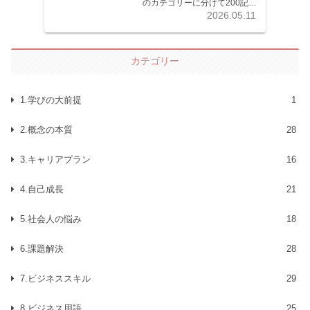
のカテゴリーに分けて200記事
以上を掲載しています。各記
2026.05.11
事共分かりやすく解説してい
ます。
カテゴリー
1.学びの大前提
1
2.概念の本質
28
3.キャリアプラン
16
4.自己成長
21
5.社会人の悩み
18
6.課題解決
28
7.ビジネススキル
29
8.ビジネス用語
25