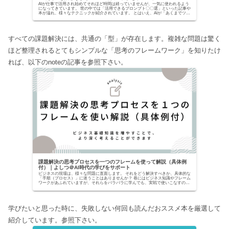
AIが仕事で活用され始めてそれほど時間は経っていませんが、一気に使われるよう
になってきています。 世の中では「活用できるプロンプト〇〇選」といった記事や
本が溢れ、様々なテクニックが紹介されています。 とはいえ、AIが「あくまでツー
ルでしかな...
すべての課題解決には、共通の「型」が存在します。複雑な問題は驚く
ほど整理されるとてもシンプルな「思考のフレームワーク」を知りたけ
れば、以下のnoteの記事を参照下さい。
課題解決の思考プロセスを一つのフレームを使って解説（具体例
付）｜よしつ＠AI時代の学びをサポート
ビジネスの現場は、様々な問題に直面します。 それをどう解決すべきか、具体的な
「手順（プロセス）」に迷うことはありませんか？ 巷にはビジネス知識やフレーム
ワークがあふれていますが、それらをバラバラに学んでも、実戦で使いこなすのは
至難の業です。...
学びたいと思った時に、失敗しない何回も読んだおススメ本を厳選して
紹介しています。参照下さい。