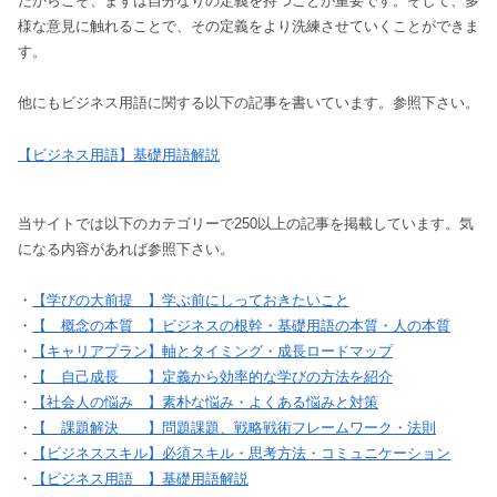
だからこそ、まずは自分なりの定義を持つことが重要です。そして、多
様な意見に触れることで、その定義をより洗練させていくことができま
す。
他にもビジネス用語に関する以下の記事を書いています。参照下さい。
【ビジネス用語】基礎用語解説
当サイトでは以下のカテゴリーで250以上の記事を掲載しています。気
になる内容があれば参照下さい。
・
【学びの大前提 】学ぶ前にしっておきたいこと
・
【 概念の本質 】ビジネスの根幹・基礎用語の本質・人の本質
・
【キャリアプラン】軸とタイミング・成長ロードマップ
・
【 自己成長 】定義から効率的な学びの方法を紹介
・
【社会人の悩み 】素朴な悩み・よくある悩みと対策
・
【 課題解決 】問題課題、戦略戦術フレームワーク・法則
・
【ビジネススキル】必須スキル・思考方法・コミュニケーション
・
【ビジネス用語 】基礎用語解説