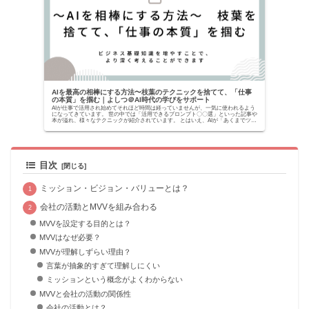
AIを最高の相棒にする方法〜枝葉のテクニックを捨てて、「仕事
の本質」を掴む｜よしつ＠AI時代の学びをサポート
AIが仕事で活用され始めてそれほど時間は経っていませんが、一気に使われるよう
になってきています。 世の中では「活用できるプロンプト〇〇選」といった記事や
本が溢れ、様々なテクニックが紹介されています。 とはいえ、AIが「あくまでツー
ルでしかな...
目次
ミッション・ビジョン・バリューとは？
会社の活動とMVVを組み合わる
MVVを設定する目的とは？
MVVはなぜ必要？
MVVが理解しずらい理由？
言葉が抽象的すぎて理解しにくい
ミッションという概念がよくわからない
MVVと会社の活動の関係性
会社の活動とは？