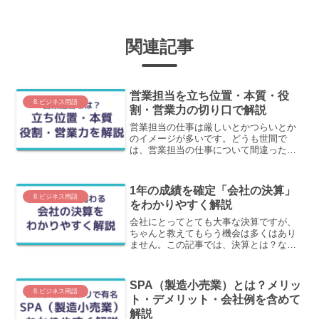
関連記事
営業担当を立ち位置・本質・役
8.ビジネス用語
割・営業力の切り口で解説
営業担当の仕事は厳しいとかつらいとか
のイメージが多いです。どうも世間で
は、営業担当の仕事について間違った認
識があるのです。この記事では、商売の
根本に立ち返って、営業担当とは何か？
を立ち位置・本質・役割・営業力という
1年の成績を確定「会社の決算」
キーワードを踏まえて解説します。
8.ビジネス用語
をわかりやすく解説
会社にとってとても大事な決算ですが、
ちゃんと教えてもらう機会は多くはあり
ません。この記事では、決算とは？なぜ
決算が行われるのか？どんなことに注意
が必要なのか？など「決算」について、
わかりやすく解説します。
SPA（製造小売業）とは？メリッ
8.ビジネス用語
ト・デメリット・会社例を含めて
解説