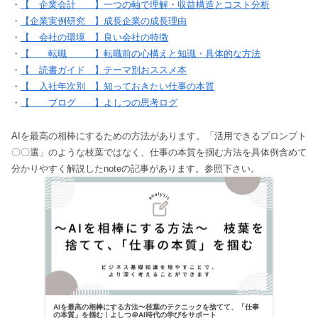
・
【 企業会計 】一つの軸で理解・収益構造とコスト分析
・
【企業実例研究 】成長企業の成長理由
・
【 会社の環境 】良い会社の特徴
・
【 転職 】転職前の心構えと知識・具体的な方法
・
【 読書ガイド 】テーマ別おススメ本
・
【 入社年次別 】知っておきたい仕事の本質
・
【 ブログ 】よしつの思考ログ
AIを最高の相棒にするための方法があります。「活用できるプロンプト
〇〇選」のような枝葉ではなく、仕事の本質を掴む方法を具体例含めて
分かりやすく解説したnoteの記事があります。参照下さい。
AIを最高の相棒にする方法〜枝葉のテクニックを捨てて、「仕事
の本質」を掴む｜よしつ＠AI時代の学びをサポート