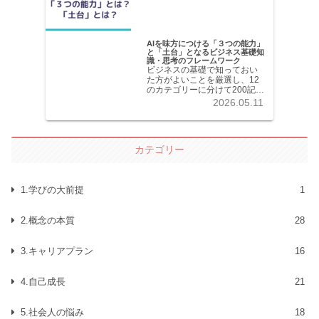
AIを味方につける「３つの能力」
と「土台」となるビジネス基礎知
識・思考のフレームワーク
ビジネスの基礎で知っておい
た方がよいことを厳選し、12
のカテゴリーに分けて200記事
以上を掲載しています。各記
2026.05.11
事共分かりやすく解説してい
ます。
カテゴリー
1.学びの大前提
1
2.概念の本質
28
3.キャリアプラン
16
4.自己成長
21
5.社会人の悩み
18