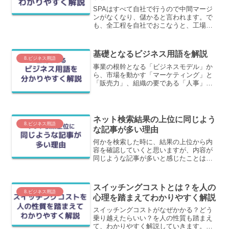
SPAはすべて自社で行うので中間マージ
ンがなくなり、儲かると言われます。で
も、全工程を自社でおこなうと、工場を
作り人を雇い在庫リスクも抱えます。こ
の固定費はどこにいったのでしょうか？
このカラクリを含めて詳しく解説しま
基礎となるビジネス用語を解説
す。
8.ビジネス用語
事業の根幹となる「ビジネスモデル」か
ら、市場を動かす「マーケティング」と
「販売力」、組織の要である「人事」や
「情報共有」のあり方、さらにはWeb時
代の「集客」や「広告」の仕組みまで、
ビジネスパーソンとして押さえておくべ
き基礎用語を厳選して解説します。
ネット検索結果の上位に同じよう
8.ビジネス用語
な記事が多い理由
何かを検索した時に、結果の上位から内
容を確認していくと思いますが、内容が
同じような記事が多いと感じたことはあ
りませんか？この記事では、同じような
記事が上位を占めている理由についてわ
かりやすく解説します。
スイッチングコストとは？を人の
8.ビジネス用語
心理を踏まえてわかりやすく解説
スイッチングコストがなぜかかる？どう
乗り越えたらいい？を人の性質も踏まえ
て、わかりやすく解説していきます。人