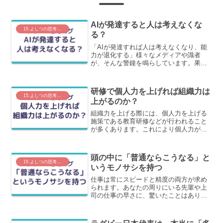
AIが発達すると人は考えなくな
15.よしつの思考ログ
る？
「AIが発達すれば人は考えなくなり、能
力が退化する」様々なメディアや識者
が、そんな警鐘を鳴らしています。果た
して、これは本当なのでしょうか？私
は、そうは思いません。歴史は繰り返さ
れる実は、この数十年の間にも、新しい
研修で個人力を上げれば組織力は
技術が出るたびに同じことが...
15.よしつの思考ログ
上がるのか？
組織力を上げる際には、個人力を上げる
施策である教育研修などが行われること
が多くあります。これにより個人力が上
がり結果、組織力が上がると経営が判断
するからです。では、研修により個人力
が上がれば、組織力は『必ず』上がるの
頭の中に「普通ならこうなる」と
でしょうか？答えは、必ず...
15.よしつの思考ログ
いうモノサシを持つ
仕事は常にスピードと精度の両方が求め
られます。あなたの周りにいる先輩や上
司の仕事の早さに、驚いたことはありま
せんか？それは「経験の差」や「スキル
アップ」という、抽象的な言葉だけで片
付けられがちです。しかし、その正体は