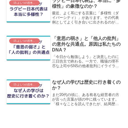
ラグビー日本代表は、本当に「多
もっと具体的です。仕事が...
15.よしつの思考ログ
様性」の象徴なのか？
最近、よく耳にする言葉に「多様性（ダ
イバーシティ）」があります。その代表
例としてよく引き合いに出されるのが、
ラグビー日本代表です。様々な国籍やル
ーツを持つ選手たちが、桜のジャージー
を着て日本代表として一丸となって戦う
「意思の弱さ」と「他人の批判」
姿。確かに、一見すると「...
15.よしつの思考ログ
の意外な共通点。原因は私たちの
DNA？
「今日から勉強しよう」と決意したのに
三日坊主で終わる。一方で、職場の理不
尽な上司やSNSの他者批判にイライラが
止まらない……。一見、まったく別物に
見えるこれら2つの根底にある原因は同じ
です。結論から言うと、私たちは数万年
なぜ人の学びは歴史に行き着くの
前の「初期設定（古い...
15.よしつの思考ログ
か？
まだ20代の頃に、ある有名な経営者の方
が言った言葉が頭の中に残っています。
「様々なことを読んできたが、結局歴史
に学ぶことに行き着きます」という言葉
です。特に名言でもないのですが、すご
く心に残りました。理由は、良い言葉だ
ったからではなく、学ん...