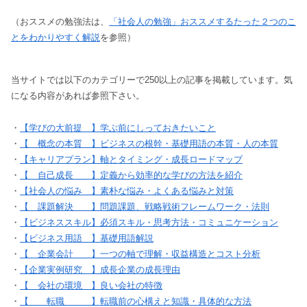
（おススメの勉強法は、
「社会人の勉強」おススメするたった２つのこ
とをわかりやすく解説
を参照）
当サイトでは以下のカテゴリーで250以上の記事を掲載しています。気
になる内容があれば参照下さい。
・
【学びの大前提 】学ぶ前にしっておきたいこと
・
【 概念の本質 】ビジネスの根幹・基礎用語の本質・人の本質
・
【キャリアプラン】軸とタイミング・成長ロードマップ
・
【 自己成長 】定義から効率的な学びの方法を紹介
・
【社会人の悩み 】素朴な悩み・よくある悩みと対策
・
【 課題解決 】問題課題、戦略戦術フレームワーク・法則
・
【ビジネススキル】必須スキル・思考方法・コミュニケーション
・
【ビジネス用語 】基礎用語解説
・
【 企業会計 】一つの軸で理解・収益構造とコスト分析
・
【企業実例研究 】成長企業の成長理由
・
【 会社の環境 】良い会社の特徴
・
【 転職 】転職前の心構えと知識・具体的な方法