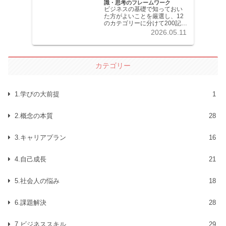
識・思考のフレームワーク
ビジネスの基礎で知っておい
た方がよいことを厳選し、12
のカテゴリーに分けて200記事
以上を掲載しています。各記
2026.05.11
事共分かりやすく解説してい
ます。
カテゴリー
1.学びの大前提
1
2.概念の本質
28
3.キャリアプラン
16
4.自己成長
21
5.社会人の悩み
18
6.課題解決
28
7.ビジネススキル
29