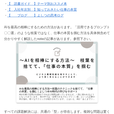
・
【 読書ガイド 】テーマ別おススメ本
・
【 入社年次別 】知っておきたい仕事の本質
・
【 ブログ 】よしつの思考ログ
AIを最高の相棒にするための方法があります。「活用できるプロンプト
〇〇選」のような枝葉ではなく、仕事の本質を掴む方法を具体例含めて
分かりやすく解説したnoteの記事があります。参照下さい。
AIを最高の相棒にする方法〜枝葉のテクニックを捨てて、「仕事
の本質」を掴む｜よしつ＠AI時代の学びをサポート
AIが仕事で活用され始めてそれほど時間は経っていませんが、一気に使われるよう
になってきています。 世の中では「活用できるプロンプト〇〇選」といった記事や
本が溢れ、様々なテクニックが紹介されています。 とはいえ、AIが「あくまでツー
ルでしかな...
すべての課題解決には、共通の「型」が存在します。複雑な問題は驚く