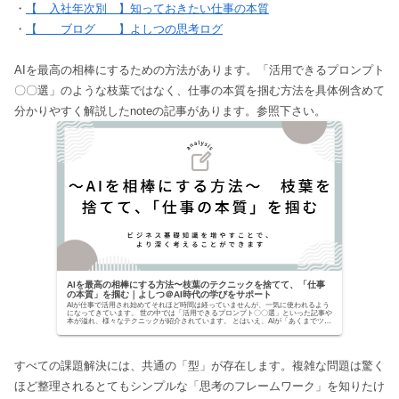
・
【 入社年次別 】知っておきたい仕事の本質
・
【 ブログ 】よしつの思考ログ
AIを最高の相棒にするための方法があります。「活用できるプロンプト
〇〇選」のような枝葉ではなく、仕事の本質を掴む方法を具体例含めて
分かりやすく解説したnoteの記事があります。参照下さい。
AIを最高の相棒にする方法〜枝葉のテクニックを捨てて、「仕事
の本質」を掴む｜よしつ＠AI時代の学びをサポート
AIが仕事で活用され始めてそれほど時間は経っていませんが、一気に使われるよう
になってきています。 世の中では「活用できるプロンプト〇〇選」といった記事や
本が溢れ、様々なテクニックが紹介されています。 とはいえ、AIが「あくまでツー
ルでしかな...
すべての課題解決には、共通の「型」が存在します。複雑な問題は驚く
ほど整理されるとてもシンプルな「思考のフレームワーク」を知りたけ