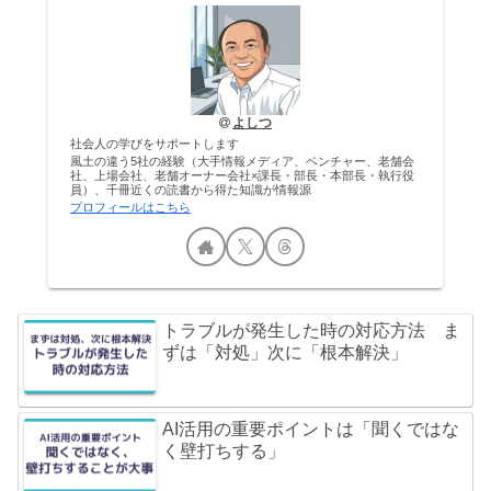
よしつ
社会人の学びをサポートします
風土の違う5社の経験（大手情報メディア、ベンチャー、老舗会
社、上場会社、老舗オーナー会社×課長・部長・本部長・執行役
員）、千冊近くの読書から得た知識が情報源
プロフィールはこちら
トラブルが発生した時の対応方法 ま
ずは「対処」次に「根本解決」
AI活用の重要ポイントは「聞くではな
く壁打ちする」