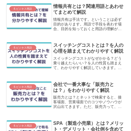
情報共有とは？関連用語とあわせ
8.ビジネス用語
てまとめて解説
情報共有は手法です。ということは必ず
目的があります。用語で手段を表わす場
合、目的を知っておくと用語の理解が進
みます。この記事では、情報共有とは？
を同じような用語を含めて、1枚の図を使
ってわかりやすく解説します。
スイッチングコストとは？を人の
8.ビジネス用語
心理を踏まえてわかりやすく解説
スイッチングコストがなぜかかる？どう
乗り越えたらいい？を人の性質も踏まえ
て、わかりやすく解説していきます。人
はそもそも物事を変えたくない生き物で
す。それがスイッチングコストに深くか
かわっています。
会社で一番大事な「販売力と
8.ビジネス用語
は？」をわかりやすく解説
販売力とは？とネットで検索すると、接
客場面、営業場面でのコツやノウハウが
沢山出てきます。ただ、販売力って、接
客場面で頑張れば上がるのでしょうか？
この記事では、私の考える会社の販売力
とは何か？についてわかりやすく解説し
SPA（製造小売業）とは？メリッ
ます。
8.ビジネス用語
ト・デメリット・会社例を含めて