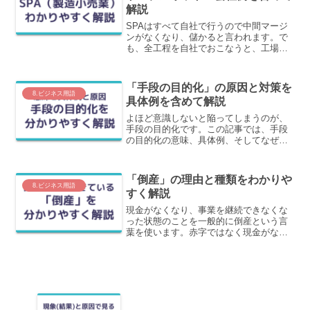
解説
SPAはすべて自社で行うので中間マージ
ンがなくなり、儲かると言われます。で
も、全工程を自社でおこなうと、工場を
作り人を雇い在庫リスクも抱えます。こ
の固定費はどこにいったのでしょうか？
このカラクリを含めて詳しく解説しま
「手段の目的化」の原因と対策を
す。
8.ビジネス用語
具体例を含めて解説
よほど意識しないと陥ってしまうのが、
手段の目的化です。この記事では、手段
の目的化の意味、具体例、そしてなぜ起
きてしまうのか？についてわかりやすく
解説します。
「倒産」の理由と種類をわかりや
8.ビジネス用語
すく解説
現金がなくなり、事業を継続できなくな
った状態のことを一般的に倒産という言
葉を使います。赤字ではなく現金がなく
なることで倒産します。清算型と再建型
がありこれらのことをわかりやすく解説
します。