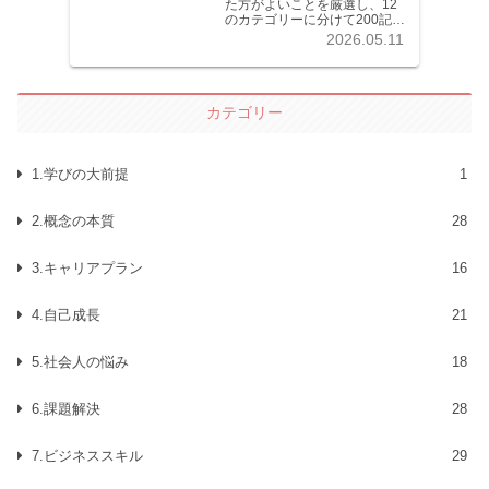
た方がよいことを厳選し、12
のカテゴリーに分けて200記事
以上を掲載しています。各記
2026.05.11
事共分かりやすく解説してい
ます。
カテゴリー
1.学びの大前提
1
2.概念の本質
28
3.キャリアプラン
16
4.自己成長
21
5.社会人の悩み
18
6.課題解決
28
7.ビジネススキル
29