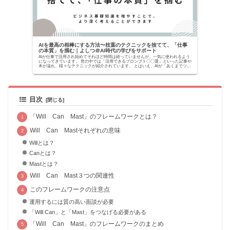
AIを最高の相棒にする方法〜枝葉のテクニックを捨てて、「仕事
の本質」を掴む｜よしつ＠AI時代の学びをサポート
AIが仕事で活用され始めてそれほど時間は経っていませんが、一気に使われるよう
になってきています。 世の中では「活用できるプロンプト〇〇選」といった記事や
本が溢れ、様々なテクニックが紹介されています。 とはいえ、AIが「あくまでツー
ルでしかな...
目次
「Will Can Mast」のフレームワークとは？
Will Can Mastそれぞれの意味
Willとは？
Canとは？
Mastとは？
Will Can Mast３つの関連性
このフレームワークの注意点
運用するには質の高い面談が必要
「Will Can」と「Mast」をつなげる必要がある
「Will Can Mast」のフレームワークのまとめ