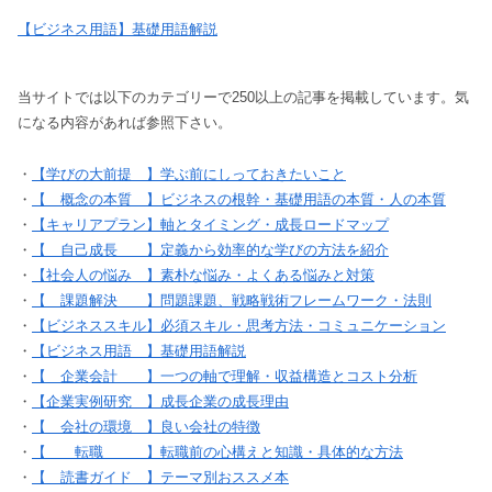
【ビジネス用語】基礎用語解説
当サイトでは以下のカテゴリーで250以上の記事を掲載しています。気
になる内容があれば参照下さい。
・
【学びの大前提 】学ぶ前にしっておきたいこと
・
【 概念の本質 】ビジネスの根幹・基礎用語の本質・人の本質
・
【キャリアプラン】軸とタイミング・成長ロードマップ
・
【 自己成長 】定義から効率的な学びの方法を紹介
・
【社会人の悩み 】素朴な悩み・よくある悩みと対策
・
【 課題解決 】問題課題、戦略戦術フレームワーク・法則
・
【ビジネススキル】必須スキル・思考方法・コミュニケーション
・
【ビジネス用語 】基礎用語解説
・
【 企業会計 】一つの軸で理解・収益構造とコスト分析
・
【企業実例研究 】成長企業の成長理由
・
【 会社の環境 】良い会社の特徴
・
【 転職 】転職前の心構えと知識・具体的な方法
・
【 読書ガイド 】テーマ別おススメ本